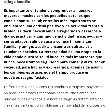
c
a
a
e
t
i
Es importante entender y comprender a nuestros
b
s
l
mayores, muchos son los pequeños detalles que
o
A
condicionan su salud; entre los más importantes se
encuentran una actitud positiva y de actividad frente a
o
p
la vida, es decir necesitamos arreglarnos y asearnos a
k
p
diario, practicar algún tipo de actividad física, ayudar y
ser ayudados, salir de casa a compartir con algún
familiar y amigo, acudir a encuentros culturales y
reuniones sociales. La tercera edad es una etapa en la
vida donde nuestra salud bucal es más importante que
nunca, necesitamos seguridad para comer y disfrutar en
sociedad, para hablar y expresarnos, además de asumir
los cambios estéticos que el tiempo produce en
nuestros rasgos faciales.
Es frecuente ver en la consulta hombres y mujeres mayores de
65 años, con prótesis fabricadas hace mucho tiempo, con
muchas dudas y miedos a la hora de elegir un tratamiento con
implantes dentales con problemas de movilidad de la prótesis o