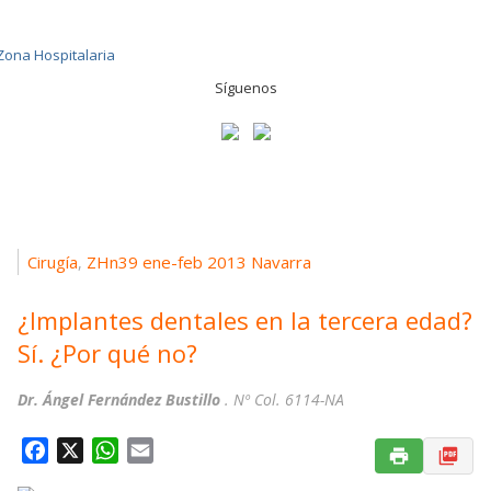
Síguenos
Cirugía
ZHn39 ene-feb 2013 Navarra
,
¿Implantes dentales en la tercera edad?
Sí. ¿Por qué no?
Dr. Ángel Fernández Bustillo
. Nº Col. 6114-NA
F
X
W
E
a
h
m