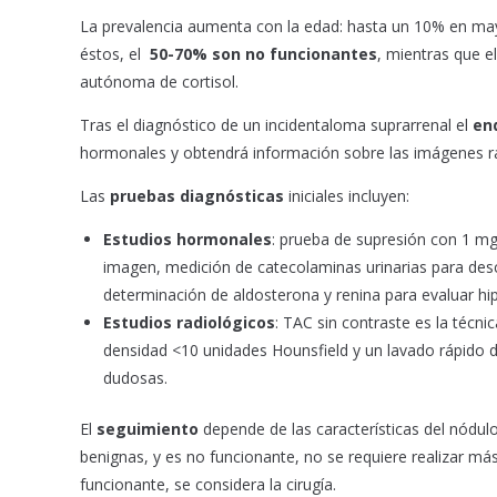
o
p
La prevalencia aumenta con la edad: hasta un 10% en ma
k
p
éstos, el
50-70% son no funcionantes
, mientras que e
autónoma de cortisol.
Tras el diagnóstico de un incidentaloma suprarrenal el
en
hormonales y obtendrá información sobre las imágenes rad
Las
pruebas diagnósticas
iniciales incluyen:
Estudios hormonales
: prueba de supresión con 1 mg
imagen, medición de catecolaminas urinarias para des
determinación de aldosterona y renina para evaluar hi
Estudios radiológicos
: TAC sin contraste es la técni
densidad <10 unidades Hounsfield y un lavado rápido d
dudosas.
El
seguimiento
depende de las características del nódulo
benignas, y es no funcionante, no se requiere realizar má
funcionante, se considera la cirugía.