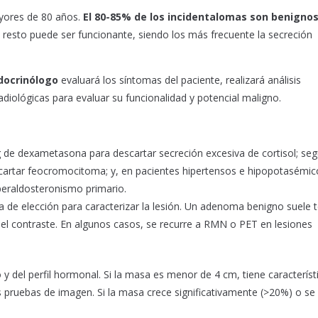
yores de 80 años.
El 80-85% de los incidentalomas son benignos
l resto puede ser funcionante, siendo los más frecuente la secreción
docrinólogo
evaluará los síntomas del paciente, realizará análisis
iológicas para evaluar su funcionalidad y potencial maligno.
 de dexametasona para descartar secreción excesiva de cortisol; seg
cartar feocromocitoma; y, en pacientes hipertensos e hipopotasémic
peraldosteronismo primario.
ca de elección para caracterizar la lesión. Un adenoma benigno suele 
el contraste. En algunos casos, se recurre a RMN o PET en lesiones
 y del perfil hormonal. Si la masa es menor de 4 cm, tiene característ
s pruebas de imagen. Si la masa crece significativamente (>20%) o se