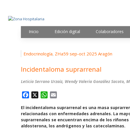
Inicio
Edición digital
Colaboradores
Endocrinología
ZHa59 sep-oct 2025 Aragón
,
Incidentaloma suprarrenal
Leticia Serrano Urzaiz, Wendy Valeria González Sacoto, 
F
X
W
E
a
h
m
El
incidentaloma suprarrenal
es una masa suprarren
c
a
a
relacionadas con enfermedades adrenales. La mayor
e
t
i
suprarrenales se encuentran encima de los riñones y
b
s
l
aldosterona, los andrógenos y las catecolaminas.
o
A