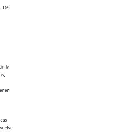
.
De
ún la
os,
tener
icas
 vuelve