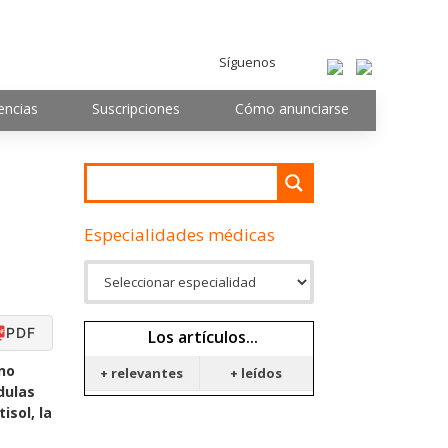
Síguenos
encias
Suscripciones
Cómo anunciarse
Especialidades médicas
PDF
Los artículos...
no
+ relevantes
+ leídos
dulas
isol, la