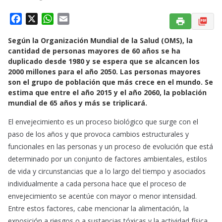
F
X
W
E
a
h
m
Según la Organización Mundial de la Salud (OMS), la
c
a
a
cantidad de personas mayores de 60 años se ha
e
t
i
duplicado desde 1980 y se espera que se alcancen los
b
s
l
2000 millones para el año 2050. Las personas mayores
o
A
son el grupo de población que más crece en el mundo. Se
o
p
estima que entre el año 2015 y el año 2060, la población
k
p
mundial de 65 años y más se triplicará.
El envejecimiento es un proceso biológico que surge con el
paso de los años y que provoca cambios estructurales y
funcionales en las personas y un proceso de evolución que está
determinado por un conjunto de factores ambientales, estilos
de vida y circunstancias que a lo largo del tiempo y asociados
individualmente a cada persona hace que el proceso de
envejecimiento se acentúe con mayor o menor intensidad.
Entre estos factores, cabe mencionar la alimentación, la
exposición a riesgos o a sustancias tóxicas y la actividad física