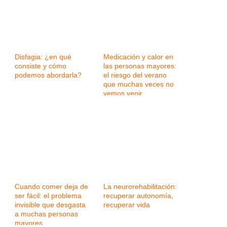
Disfagia: ¿en qué
Medicación y calor en
consiste y cómo
las personas mayores:
podemos abordarla?
el riesgo del verano
que muchas veces no
vemos venir
Cuando comer deja de
La neurorehabilitación:
ser fácil: el problema
recuperar autonomía,
invisible que desgasta
recuperar vida
a muchas personas
mayores