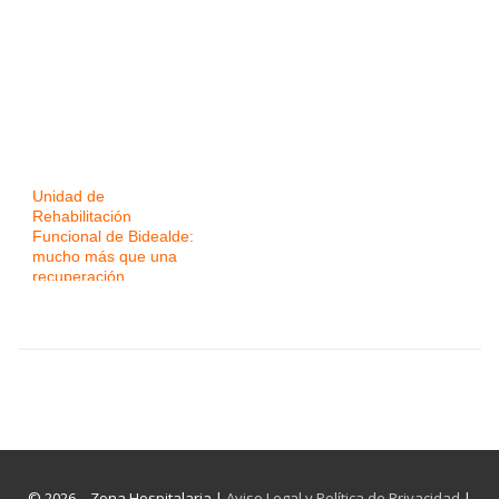
Unidad de
Rehabilitación
Funcional de Bidealde:
mucho más que una
recuperación
© 2026 – Zona Hospitalaria |
Aviso Legal y Política de Privacidad
|