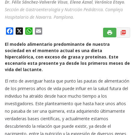
Dr. Félix Sánchez-Valverde Visus
,
Elena Aznal
,
Verónica Etayo
.
Sección de Gastroenterología y Nutrición Pediátrica. Complejo
Hospitalario de Navarra. Pamplona.
F
X
W
E
a
h
m
El modelo alimentario predominante de nuestra
c
a
a
sociedad en el momento actual es una dieta
e
t
i
hipercalórica, con exceso de grasa y proteínas. Este
b
s
l
escenario esta presente ya desde los primeros meses de
o
A
vida del lactante.
o
p
El reto de averiguar hasta que punto las pautas de alimentación
k
p
de los primeros años de vida puede influir en la salud futura del
individuo ha atraído desde hace mucho tiempo a los
investigadores. Este planteamiento que hasta hace unos años
no pasaba de ser una quimera, esta adquiriendo últimamente
verdaderas bases científicas, y actualmente estamos
descubriendo la relación que puede existir, ya desde el
nacimiento, entre la nutrición y la expresión de diversos genes