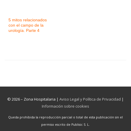
5 mitos relacionados
con el campo de la
urología. Parte 4
© 2026 – Zona Hospitalaria |
Aviso Legal y Política de Privacidad
|
Información sobre cookies
Queda prohibida la reproducción parcial o total de esta publicación sin el
permiso escrito de Publisic S. L.