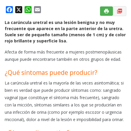
F
X
W
E
a
h
m
La carúncula uretral es una lesión benigna y no muy
c
a
a
frecuente que aparece en la parte anterior de la uretra.
e
t
i
Suele ser de pequeño tamaño (menos de 1 cm) y de color
b
s
l
rojo brillante y superficie lisa.
o
A
o
p
Afecta de forma más frecuente a mujeres postmenopáusicas
k
p
aunque puede encontrarse también en otros grupos de edad.
¿Qué síntomas puede producir?
La carúncula uretral es la mayoría de las veces asintomática; si
bien es verdad que puede producir síntomas como: sangrado
vaginal (que constituye el síntoma más frecuente), sangrado
con la micción, síntomas similares a los que se producirían en
una infección de orina (como por ejemplo escozor o urgencia
miccional), dolor a nivel de la lesión e imposibilidad para orinar.