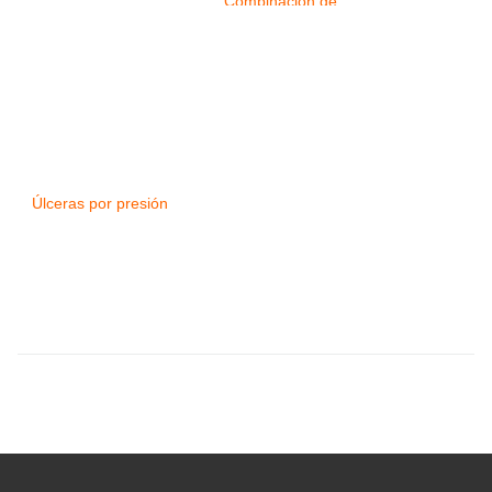
Combinación de
tecnologías para
mejorar los resultados
Úlceras por presión