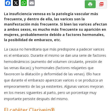
F
X
W
E
a
h
m
La insuficiencia venosa es la patología vascular más
c
a
a
frecuente, y dentro de ella, las varices son la
e
t
i
manifestación más frecuente. Si bien las varices afectan
b
s
l
a ambos sexos, es mucho más frecuente su aparición en
o
A
mujeres, probablemente debido a factores hormonales,
o
p
la posibilidad de embarazo, etc.
k
p
La causa no hereditaria que más predispone a padecer varices
es el embarazo. Durante el mismo se dan una serie de factores
hemodinámicos (aumento del volumen circulante, presión de
las venas ilíacas); y hormonales (factores relajantes que
favorecen la dilatación y deformidad de las venas). Ello hace
que durante el embarazo aparezcan varices o se produzca un
empeoramiento de las ya existentes. Algunas varices mejoran
en los meses siguientes al parto, pero un porcentaje muy
importante persiste después del mismo.
El catéter Clarivein®