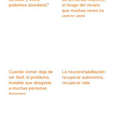
podemos abordarla?
el riesgo del verano
que muchas veces no
vemos venir
Cuando comer deja de
La neurorehabilitación:
ser fácil: el problema
recuperar autonomía,
invisible que desgasta
recuperar vida
a muchas personas
mayores