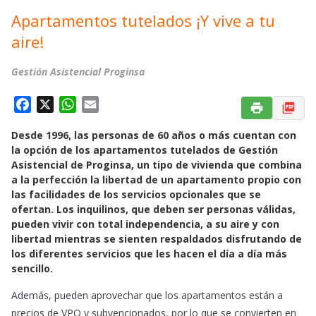
Apartamentos tutelados ¡Y vive a tu
aire!
Gestión Asistencial Proginsa
F
X
W
E
a
h
m
Desde 1996, las personas de 60 años o más cuentan con
c
a
a
la opción de los apartamentos tutelados de Gestión
e
t
i
Asistencial de Proginsa, un tipo de vivienda que combina
b
s
l
a la perfección la libertad de un apartamento propio con
o
A
las facilidades de los servicios opcionales que se
o
p
ofertan. Los inquilinos, que deben ser personas válidas,
k
p
pueden vivir con total independencia, a su aire y con
libertad mientras se sienten respaldados disfrutando de
los diferentes servicios que les hacen el día a día más
sencillo.
Además, pueden aprovechar que los apartamentos están a
precios de VPO y subvencionados, por lo que se convierten en