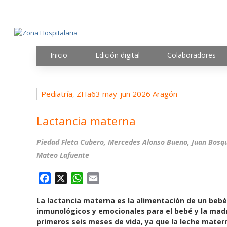
Inicio
Edición digital
Colaboradores
Pediatría
ZHa63 may-jun 2026 Aragón
,
Lactancia materna
Piedad Fleta Cubero, Mercedes Alonso Bueno, Juan Bosqu
Mateo Lafuente
F
X
W
E
a
h
m
La lactancia materna es la alimentación de un bebé
c
a
a
inmunológicos y emocionales para el bebé y la mad
e
t
i
primeros seis meses de vida, ya que la leche matern