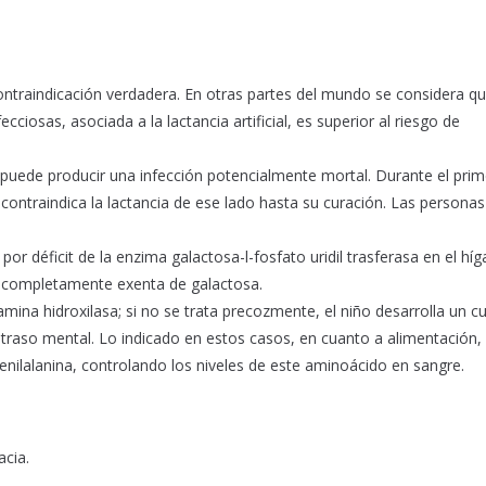
contraindicación verdadera.​ En otras partes del mundo se considera qu
cciosas, asociada a la lactancia artificial, es superior al riesgo de
 puede producir una infección potencialmente mortal. Durante el pri
contraindica la lactancia de ese lado hasta su curación. Las persona
r déficit de la enzima galactosa-l-fosfato uridil trasferasa en el híg
 completamente exenta de galactosa.
amina hidroxilasa; si no se trata precozmente, el niño desarrolla un c
traso mental.​ Lo indicado en estos casos, en cuanto a alimentación,
enilalanina, controlando los niveles de este aminoácido en sangre.
acia.