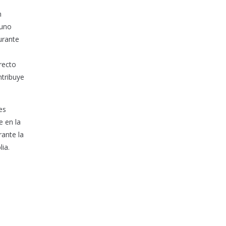
n
muno
urante
recto
tribuye
es
e en la
rante la
lia.