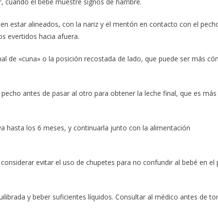
ir, cuando el bebé muestre signos de hambre.
en estar alineados, con la nariz y el mentón en contacto con el pecho
os evertidos hacia afuera.
onal de «cuna» o la posición recostada de lado, que puede ser más c
pecho antes de pasar al otro para obtener la leche final, que es más 
a hasta los 6 meses, y continuarla junto con la alimentación
considerar evitar el uso de chupetes para no confundir al bebé en el
librada y beber suficientes líquidos. Consultar al médico antes de t