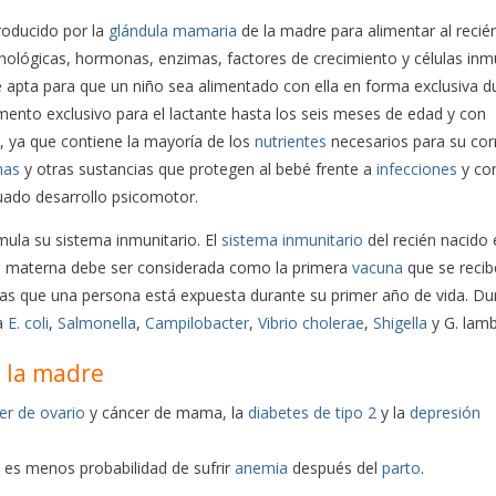
producido por la
glándula mamaria
de la madre para alimentar al recié
unológicas, hormonas, enzimas, factores de crecimiento y células in
 apta para que un niño sea alimentado con ella en forma exclusiva d
mento exclusivo para el lactante hasta los seis meses de edad y con
​ ya que contiene la mayoría de los
nutrientes
necesarios para su cor
nas
y otras sustancias que protegen al bebé frente a
infecciones
y con
cuado desarrollo psicomotor.
mula su sistema inmunitario. El
sistema inmunitario
del recién nacido 
che materna debe ser considerada como la primera
vacuna
que se recib
las que una persona está expuesta durante su primer año de vida.​ Du
ra
E. coli
,
Salmonella
,
Campilobacter
,
Vibrio cholerae
,
Shigella
y G. lamb
a la madre
er de ovario
y cáncer de mama, la
diabetes de tipo 2
y la
depresión
 es menos probabilidad de sufrir
anemia
después del
parto
.