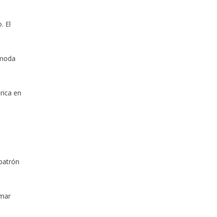
. El
ómoda
rica en
 patrón
omar