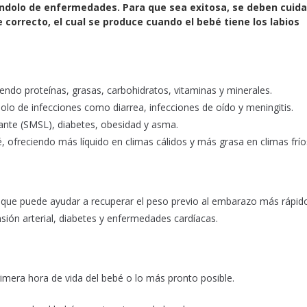
ndolo de enfermedades. Para que sea exitosa, se deben cuida
e correcto, el cual se produce cuando el bebé tiene los labios
yendo proteínas, grasas, carbohidratos, vitaminas y minerales.
olo de infecciones como diarrea, infecciones de oído y meningitis.
tante (SMSL), diabetes, obesidad y asma.
 ofreciendo más líquido en climas cálidos y más grasa en climas frío
o que puede ayudar a recuperar el peso previo al embarazo más rápid
ión arterial, diabetes y enfermedades cardíacas.
rimera hora de vida del bebé o lo más pronto posible.