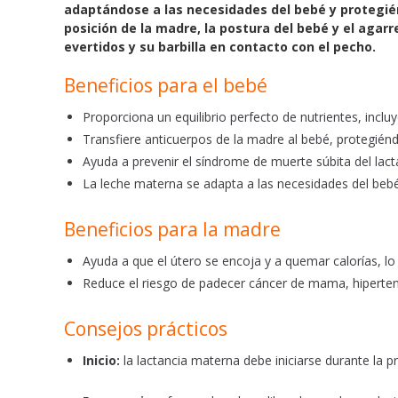
b
s
l
adaptándose a las necesidades del bebé y protegié
o
A
posición de la madre, la postura del bebé y el agarr
o
p
evertidos y su barbilla en contacto con el pecho.
k
p
Beneficios para el bebé
Proporciona un equilibrio perfecto de nutrientes, inclu
Transfiere anticuerpos de la madre al bebé, protegiénd
Ayuda a prevenir el síndrome de muerte súbita del lac
La leche materna se adapta a las necesidades del bebé,
Beneficios para la madre
Ayuda a que el útero se encoja y a quemar calorías, l
Reduce el riesgo de padecer cáncer de mama, hipertens
Consejos prácticos
Inicio:
la lactancia materna debe iniciarse durante la p