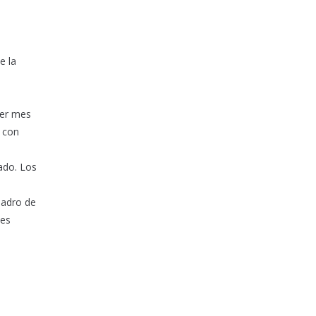
e la
mer mes
s con
ado.​ Los
uadro de
 es