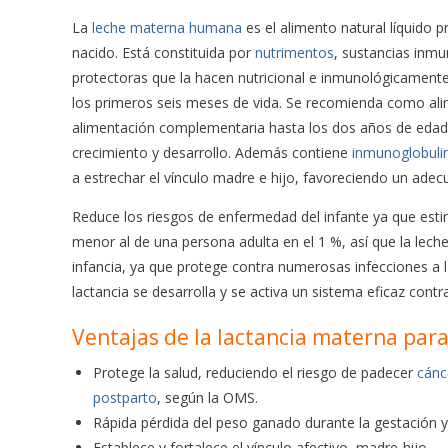
La
leche materna humana
es el alimento natural líquido 
nacido. Está constituida por
nutrimentos
, sustancias inm
protectoras que la hacen nutricional e inmunológicamente
los primeros seis meses de vida.​ Se recomienda como ali
alimentación complementaria hasta los dos años de edad,
crecimiento y desarrollo. Además contiene
inmunoglobuli
a estrechar el vínculo madre e hijo, favoreciendo un ade
Reduce los riesgos de enfermedad del infante ya que esti
menor al de una persona adulta en el 1 %, así que la le
infancia, ya que protege contra numerosas infecciones a 
lactancia se desarrolla y se activa un sistema eficaz cont
Ventajas de la lactancia materna par
Protege la salud, reduciendo el riesgo de padecer
cánc
postparto
, según la OMS.
Rápida pérdida del peso ganado durante la gestación y
Establece y fortalece el vínculo afectivo, madre-hijo.