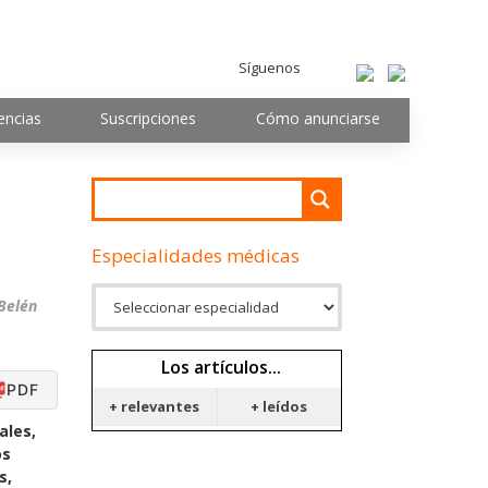
Síguenos
encias
Suscripciones
Cómo anunciarse
Especialidades médicas
Belén
Los artículos...
PDF
+ relevantes
+ leídos
ales,
os
s,