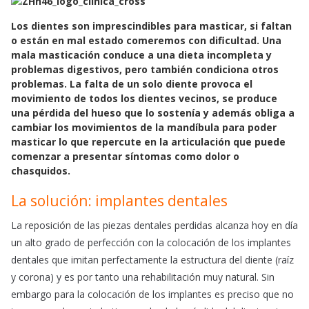
c
a
a
e
t
i
Los dientes son imprescindibles para masticar, si faltan
b
s
l
o están en mal estado comeremos con dificultad. Una
o
A
mala masticación conduce a una dieta incompleta y
problemas digestivos, pero también condiciona otros
o
p
problemas. La falta de un solo diente provoca el
k
p
movimiento de todos los dientes vecinos, se produce
una pérdida del hueso que lo sostenía y además obliga a
cambiar los movimientos de la mandíbula para poder
masticar lo que repercute en la articulación que puede
comenzar a presentar síntomas como dolor o
chasquidos.
La solución: implantes dentales
La reposición de las piezas dentales perdidas alcanza hoy en día
un alto grado de perfección con la colocación de los implantes
dentales que imitan perfectamente la estructura del diente (raíz
y corona) y es por tanto una rehabilitación muy natural. Sin
embargo para la colocación de los implantes es preciso que no