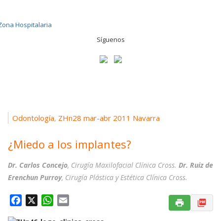
Síguenos
Odontología
ZHn28 mar-abr 2011 Navarra
,
¿Miedo a los implantes?
Dr. Carlos Concejo
, Cirugía Maxilofacial Clínica Cross.
Dr. Ruiz de
Erenchun Purroy
, Cirugía Plástica y Estética Clínica Cross.
F
X
W
E
a
h
m