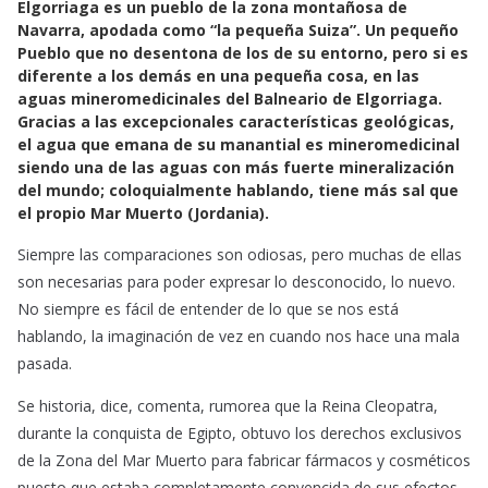
Elgorriaga es un pueblo de la zona montañosa de
c
a
a
Navarra, apodada como “la pequeña Suiza”. Un pequeño
e
t
i
Pueblo que no desentona de los de su entorno, pero si es
b
s
l
diferente a los demás en una pequeña cosa, en las
o
A
aguas mineromedicinales del Balneario de Elgorriaga.
o
p
Gracias a las excepcionales características geológicas,
k
p
el agua que emana de su manantial es mineromedicinal
siendo una de las aguas con más fuerte mineralización
del mundo; coloquialmente hablando, tiene más sal que
el propio Mar Muerto (Jordania).
Siempre las comparaciones son odiosas, pero muchas de ellas
son necesarias para poder expresar lo desconocido, lo nuevo.
No siempre es fácil de entender de lo que se nos está
hablando, la imaginación de vez en cuando nos hace una mala
pasada.
Se historia, dice, comenta, rumorea que la Reina Cleopatra,
durante la conquista de Egipto, obtuvo los derechos exclusivos
de la Zona del Mar Muerto para fabricar fármacos y cosméticos
puesto que estaba completamente convencida de sus efectos