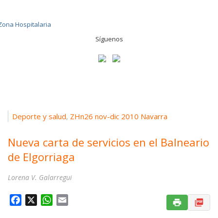
Síguenos
Deporte y salud
ZHn26 nov-dic 2010 Navarra
,
Nueva carta de servicios en el Balneario
de Elgorriaga
Lorena V. Galarregui
F
X
W
E
a
h
m