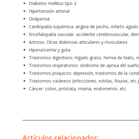
Diabetes mellitus tipo 2
Hipertensión arterial
Dislipemia
Cardiopatía isquémica: angina de pecho, infarto agudo
Encefalopatía vascular: accidente cerebrovascular, de
Artrosis. Otras dolencias articulares y musculares
Hiperuricemia y gota
Trastornos digestivos: hígado graso, hernia de hiato, ref
Trastornos respiratorios: síndrome de apnea del sueño
Trastornos psíquicos: depresión, trastornos de la cond
Trastornos cutáneos (infecciones, estrías, fisuras, etc.)
Cáncer: colon, próstata, mama, endometrio, etc.
Artículos relacionados: