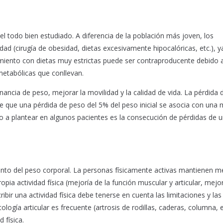
el todo bien estudiado. A diferencia de la población más joven, los
ad (cirugía de obesidad, dietas excesivamente hipocalóricas, etc.), y
miento con dietas muy estrictas puede ser contraproducente debido a
metabólicas que conllevan.
 ganancia de peso, mejorar la movilidad y la calidad de vida. La pérdida
be que una pérdida de peso del 5% del peso inicial se asocia con una 
o a plantear en algunos pacientes es la consecución de pérdidas de u
ento del peso corporal. La personas físicamente activas mantienen me
pia actividad física (mejoría de la función muscular y articular, mejo
cribir una actividad física debe tenerse en cuenta las limitaciones y las
logía articular es frecuente (artrosis de rodillas, caderas, columna, e
 física.