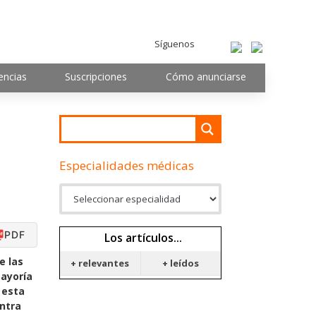
Síguenos
encias
Suscripciones
Cómo anunciarse
Especialidades médicas
PDF
Los artículos...
e las
+ relevantes
+ leídos
mayoría
 esta
ontra