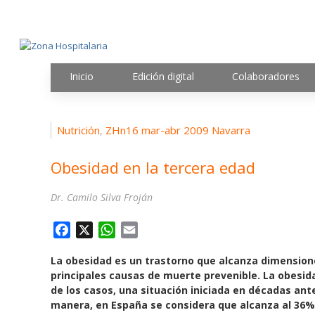
Inicio
Edición digital
Colaboradores
Nutrición
ZHn16 mar-abr 2009 Navarra
,
Obesidad en la tercera edad
Dr. Camilo Silva Froján
F
X
W
E
a
h
m
La obesidad es un trastorno que alcanza dimension
c
a
a
principales causas de muerte prevenible. La obesida
e
t
i
de los casos, una situación iniciada en décadas ant
b
s
l
manera, en España se considera que alcanza al 36% 
o
A