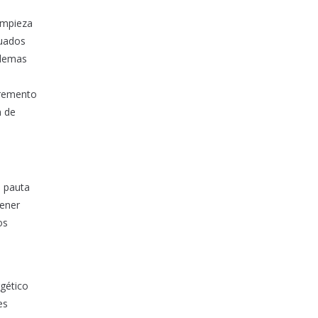
limpieza
cuados
oblemas
ncremento
n de
a pauta
tener
os
gético
es