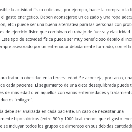
ble la actividad física cotidiana, por ejemplo, hacer la compra o la 
r el gasto energético. Deben aconsejarse un calzado y una ropa ade
atación, etc.) puede ser una buena alternativa para las personas con pr
es de ejercicio físico que combinan el trabajo de fuerza y elasticidad
. Este tipo de actividad física puede ser muy beneficioso debido al i
 siempre asesorado por un entrenador debidamente formado, con el fi
ra tratar la obesidad en la tercera edad. Se aconseja, por tanto, un
 de cada paciente. El seguimiento de una dieta desequilibrada puede 
tes de más edad o en aquellos con varias enfermedades y tratamient
ductos “milagro”.
da debe ser analizada en cada paciente. En caso de necesitar una
ente hipocalóricas (entre 500 y 1000 kcal. menos que el gasto ener
que se incluyan todos los grupos de alimentos en sus debidas cantidad