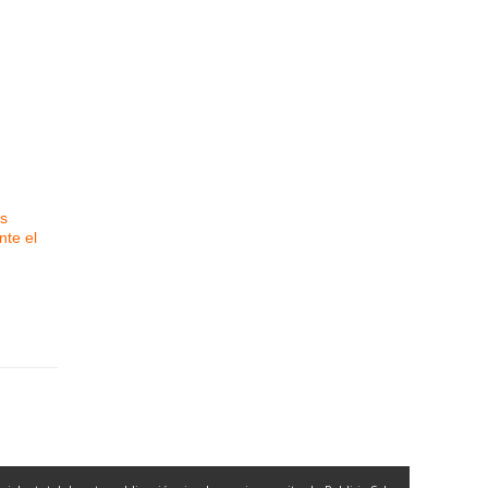
s
nte el