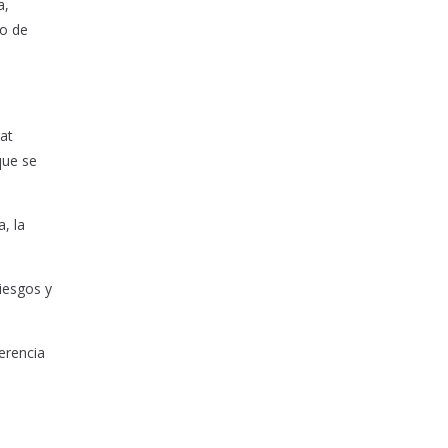
a,
so de
at
que se
, la
iesgos y
erencia