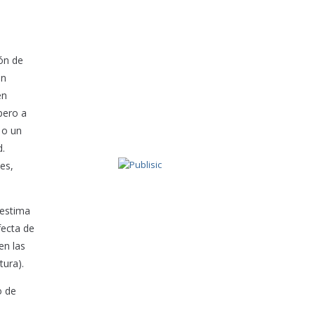
ón de
un
en
pero a
 o un
d.
es,
 estima
fecta de
en las
tura).
o de