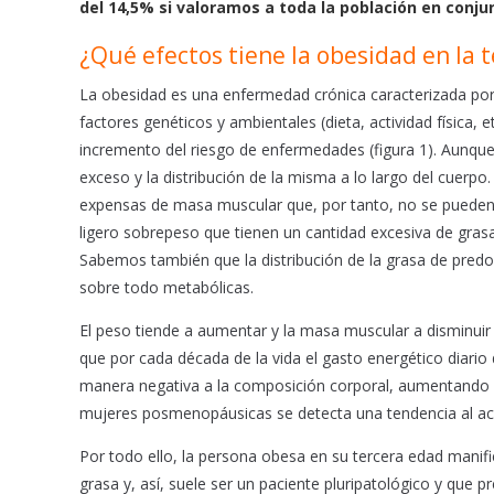
del 14,5% si valoramos a toda la población en conju
o
p
¿Qué efectos tiene la obesidad en la 
k
p
La obesidad es una enfermedad crónica caracterizada por 
factores genéticos y ambientales (dieta, actividad física, 
incremento del riesgo de enfermedades (figura 1). Aunque
exceso y la distribución de la misma a lo largo del cuer
expensas de masa muscular que, por tanto, no se pueden 
ligero sobrepeso que tienen un cantidad excesiva de gras
Sabemos también que la distribución de la grasa de pre
sobre todo metabólicas.
El peso tiende a aumentar y la masa muscular a disminuir
que por cada década de la vida el gasto energético diari
manera negativa a la composición corporal, aumentando e
mujeres posmenopáusicas se detecta una tendencia al acúm
Por todo ello, la persona obesa en su tercera edad manif
grasa y, así, suele ser un paciente pluripatológico y que