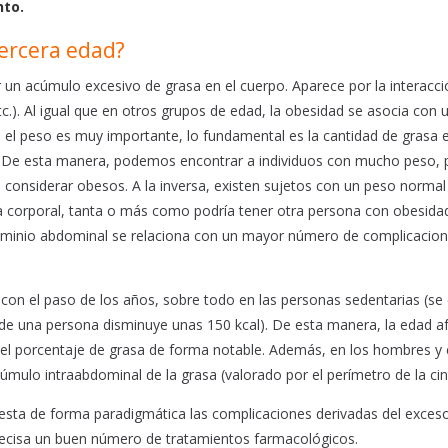
nto.
tercera edad?
un acúmulo excesivo de grasa en el cuerpo. Aparece por la interacci
etc.). Al igual que en otros grupos de edad, la obesidad se asocia con 
 el peso es muy importante, lo fundamental es la cantidad de grasa 
po. De esta manera, podemos encontrar a individuos con mucho peso, 
considerar obesos. A la inversa, existen sujetos con un peso normal
a corporal, tanta o más como podría tener otra persona con obesida
dominio abdominal se relaciona con un mayor número de complicacion
 con el paso de los años, sobre todo en las personas sedentarias (se
o de una persona disminuye unas 150 kcal). De esta manera, la edad a
l porcentaje de grasa de forma notable. Además, en los hombres y 
ulo intraabdominal de la grasa (valorado por el perímetro de la cin
iesta de forma paradigmática las complicaciones derivadas del exces
 precisa un buen número de tratamientos farmacológicos.