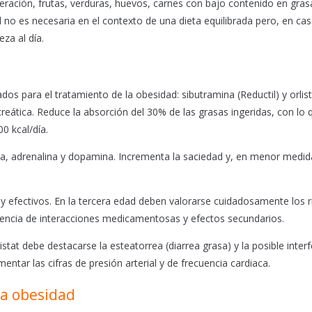
eración, frutas, verduras, huevos, carnes con bajo contenido en gras
l no es necesaria en el contexto de una dieta equilibrada pero, en ca
za al día.
 para el tratamiento de la obesidad: sibutramina (Reductil) y orlist
ancreática. Reduce la absorción del 30% de las grasas ingeridas, con lo 
0 kcal/día.
na, adrenalina y dopamina. Incrementa la saciedad y, en menor medida
 efectivos. En la tercera edad deben valorarse cuidadosamente los r
esencia de interacciones medicamentosas y efectos secundarios.
tat debe destacarse la esteatorrea (diarrea grasa) y la posible interf
tar las cifras de presión arterial y de frecuencia cardiaca.
la obesidad