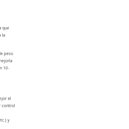
a que
 la
 de peso
mejoría
n 10-
jor el
r control
tc.) y