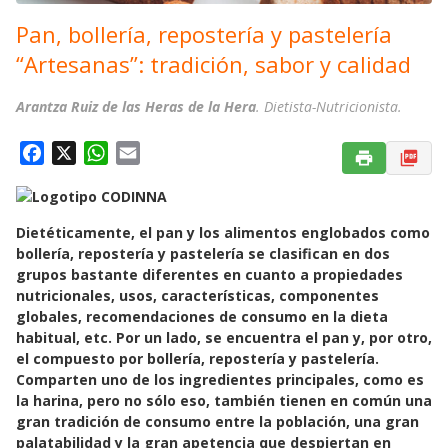
Pan, bollería, repostería y pastelería
“Artesanas”: tradición, sabor y calidad
Arantza Ruiz de las Heras de la Hera
. Dietista-Nutricionista.
F
X
W
E
a
h
m
c
a
a
e
t
i
Dietéticamente, el pan y los alimentos englobados como
b
s
l
bollería, repostería y pastelería se clasifican en dos
o
A
grupos bastante diferentes en cuanto a propiedades
nutricionales, usos, características, componentes
o
p
globales, recomendaciones de consumo en la dieta
k
p
habitual, etc. Por un lado, se encuentra el pan y, por otro,
el compuesto por bollería, repostería y pastelería.
Comparten uno de los ingredientes principales, como es
la harina, pero no sólo eso, también tienen en común una
gran tradición de consumo entre la población, una gran
palatabilidad y la gran apetencia que despiertan en