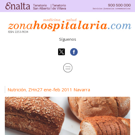
Síguenos
Nutrición
ZHn27 ene-feb 2011 Navarra
,