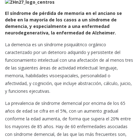
c
a
a
e
t
i
El síndrome de pérdida de memoria en el anciano se
b
s
l
debe en la mayoría de los casos a un síndrome de
o
A
demencia, y especialmente a una enfermedad
neurodegenerativa, la enfermedad de Alzheimer.
o
p
k
p
La demencia es un síndrome psiquiátrico orgánico
caracterizado por un deterioro adquirido y persistente del
funcionamiento intelectual con una afectación de al menos tres
de las siguientes áreas de actividad intelectual: lenguaje,
memoria, habilidades visoespaciales, personalidad o
afectividad, y cognición, que incluye abstracción, cálculo, juicio,
y funciones ejecutivas.
La prevalencia de síndrome demencial por encima de los 65
años de edad se cifra en el 5%, con un aumento gradual
conforme la edad aumenta, de forma que supera el 20% entre
los mayores de 85 años. Hay de 60 enfermedades asociadas
con síndrome demencial, de las que las más frecuentes son,