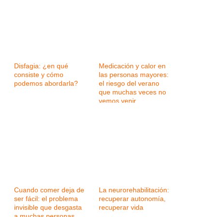
Disfagia: ¿en qué
Medicación y calor en
consiste y cómo
las personas mayores:
podemos abordarla?
el riesgo del verano
que muchas veces no
vemos venir
Cuando comer deja de
La neurorehabilitación:
ser fácil: el problema
recuperar autonomía,
invisible que desgasta
recuperar vida
a muchas personas