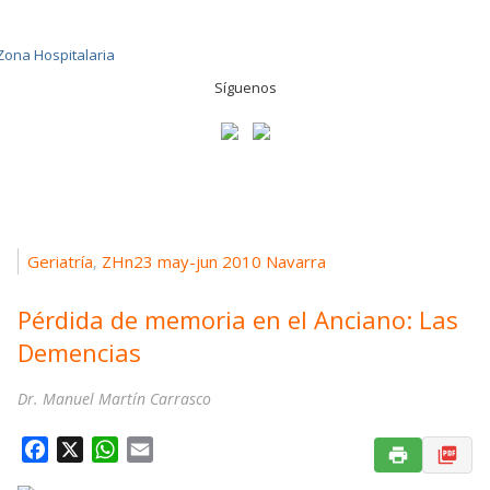
Síguenos
Geriatría
ZHn23 may-jun 2010 Navarra
,
Pérdida de memoria en el Anciano: Las
Demencias
Dr. Manuel Martín Carrasco
F
X
W
E
a
h
m