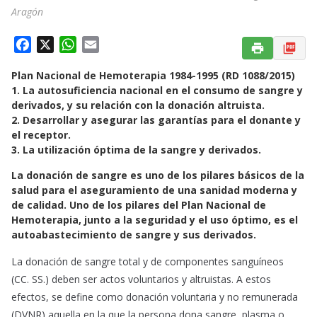
Aragón
F
X
W
E
a
h
m
Plan Nacional de Hemoterapia 1984-1995 (RD 1088/2015)
c
a
a
1. La autosuficiencia nacional en el consumo de sangre y
e
t
i
derivados, y su relación con la donación altruista.
b
s
l
2. Desarrollar y asegurar las garantías para el donante y
o
A
el receptor.
o
p
3. La utilización óptima de la sangre y derivados.
k
p
La donación de sangre es uno de los pilares básicos de la
salud para el aseguramiento de una sanidad moderna y
de calidad. Uno de los pilares del Plan Nacional de
Hemoterapia, junto a la seguridad y el uso óptimo, es el
autoabastecimiento de sangre y sus derivados.
La donación de sangre total y de componentes sanguíneos
(CC. SS.) deben ser actos voluntarios y altruistas. A estos
efectos, se define como donación voluntaria y no remunerada
(DVNR) aquella en la que la persona dona sangre, plasma o