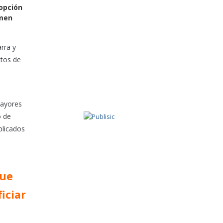
opción
umen
rra y
ctos de
mayores
o de
plicados
que
iciar