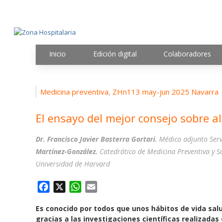
Inicio
Edición digital
Colaboradores
Medicina preventiva
ZHn113 may-jun 2025 Navarra
,
El ensayo del mejor consejo sobre a
Dr. Francisco Javier Basterra Gortari.
Médico adjunto Serv
Martínez-González.
Catedrático de Medicina Preventiva y S
Universidad de Harvard
F
X
W
E
a
h
m
Es conocido por todos que unos hábitos de vida salu
c
a
a
gracias a las investigaciones científicas realizadas