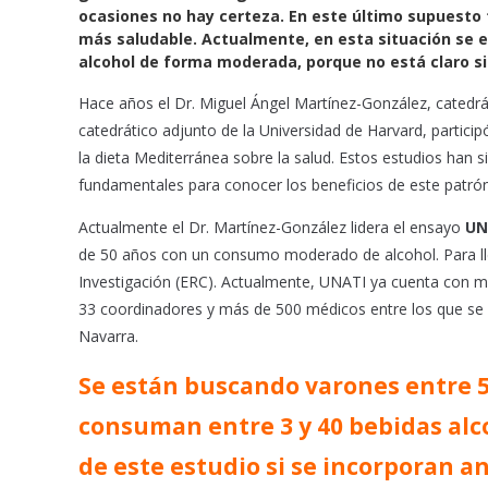
e
t
i
ocasiones no hay certeza. En este último supuesto
b
s
l
más saludable. Actualmente, en esta situación se
o
A
alcohol de forma moderada, porque no está claro si
o
p
Hace años el Dr. Miguel Ángel Martínez-González, catedrát
k
p
catedrático adjunto de la Universidad de Harvard, particip
la dieta Mediterránea sobre la salud. Estos estudios han 
fundamentales para conocer los beneficios de este patrón
Actualmente el Dr. Martínez-González lidera el ensayo
UN
de 50 años con un consumo moderado de alcohol. Para lle
Investigación (ERC). Actualmente, UNATI ya cuenta con más
33 coordinadores y más de 500 médicos entre los que se e
Navarra.
Se están buscando varones entre 50
consuman entre 3 y 40 bebidas alc
de este estudio si se incorporan a