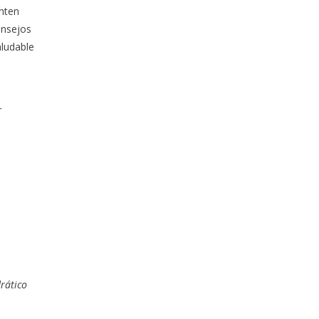
nten
onsejos
aludable
r
rático