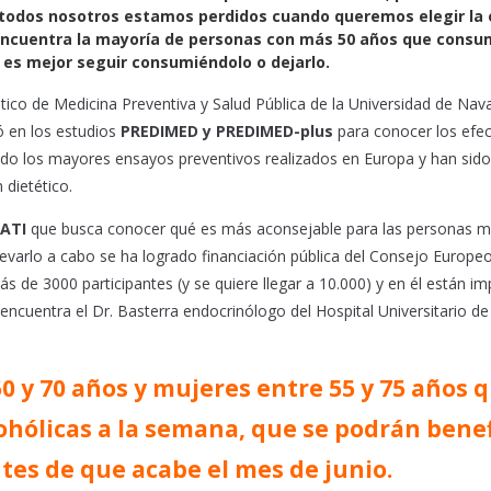
 todos nosotros estamos perdidos cuando queremos elegir la 
 encuentra la mayoría de personas con más 50 años que cons
 es mejor seguir consumiéndolo o dejarlo.
ico de Medicina Preventiva y Salud Pública de la Universidad de Nava
ó en los estudios
PREDIMED y PREDIMED-plus
para conocer los efe
sido los mayores ensayos preventivos realizados en Europa y han sido
 dietético.
ATI
que busca conocer qué es más aconsejable para las personas 
varlo a cabo se ha logrado financiación pública del Consejo Europe
 de 3000 participantes (y se quiere llegar a 10.000) y en él están im
ncuentra el Dr. Basterra endocrinólogo del Hospital Universitario de
 y 70 años y mujeres entre 55 y 75 años 
ohólicas a la semana, que se podrán benef
ntes de que acabe el mes de junio.