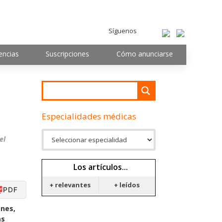
Síguenos
encias
Suscripciones
Cómo anunciarse
Especialidades médicas
el
Los artículos...
+ relevantes
+ leídos
PDF
ones,
as