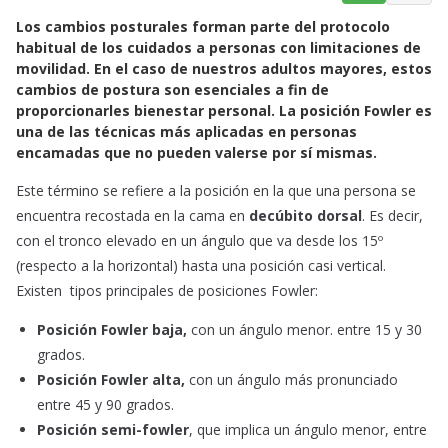
a
h
m
Los
cambios posturales
forman parte del protocolo
c
a
a
habitual de los cuidados a personas con limitaciones de
e
t
i
movilidad. En el caso de nuestros adultos mayores, estos
b
s
l
cambios de postura son esenciales a fin de
o
A
proporcionarles
bienestar personal.
La posición Fowler es
o
p
una de las técnicas más aplicadas en personas
k
p
encamadas que no pueden valerse por sí mismas.
Este término se refiere a la posición en la que una persona se
encuentra recostada en la cama en
decúbito dorsal
. Es decir,
con el tronco elevado en un ángulo que va desde los 15º
(respecto a la horizontal) hasta una posición casi vertical.
Existen tipos principales de posiciones Fowler:
Posición Fowler baja,
con un ángulo menor. entre 15 y 30
grados.
Posición Fowler alta,
con un ángulo más pronunciado
entre 45 y 90 grados.
Posición
semi-fowler
, que implica un ángulo menor, entre