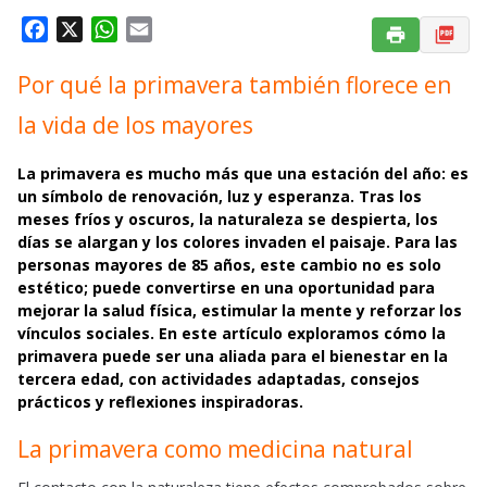
F
X
W
E
a
h
m
Por qué la primavera también florece en
c
a
a
e
t
i
la vida de los mayores
b
s
l
o
A
La primavera es mucho más que una estación del año: es
o
p
un símbolo de renovación, luz y esperanza. Tras los
k
p
meses fríos y oscuros, la naturaleza se despierta, los
días se alargan y los colores invaden el paisaje. Para las
personas mayores de 85 años, este cambio no es solo
estético; puede convertirse en una oportunidad para
mejorar la salud física, estimular la mente y reforzar los
vínculos sociales. En este artículo exploramos cómo la
primavera puede ser una aliada para el bienestar en la
tercera edad, con actividades adaptadas, consejos
prácticos y reflexiones inspiradoras.
La primavera como medicina natural