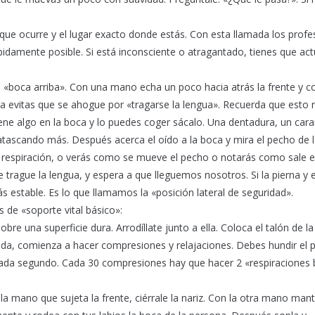
 que ocurre y el lugar exacto donde estás. Con esta llamada los profe
idamente posible. Si está inconsciente o atragantado, tienes que act
 «boca arriba». Con una mano echa un poco hacia atrás la frente y co
ra evitas que se ahogue por «tragarse la lengua». Recuerda que esto 
tiene algo en la boca y lo puedes coger sácalo. Una dentadura, un ca
 atascando más. Después acerca el oído a la boca y mira el pecho de 
 respiración, o verás como se mueve el pecho o notarás como sale el
 trague la lengua, y espera a que lleguemos nosotros. Si la pierna y 
s estable. Es lo que llamamos la «posición lateral de seguridad».
de «soporte vital básico»:
bre una superficie dura. Arrodíllate junto a ella. Coloca el talón de 
ada, comienza a hacer compresiones y relajaciones. Debes hundir el 
cada segundo. Cada 30 compresiones hay que hacer 2 «respiraciones 
 la mano que sujeta la frente, ciérrale la nariz. Con la otra mano mant