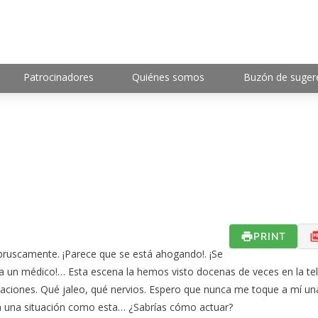
Patrocinadores
Quiénes somos
Buzón de suger
PRINT
 bruscamente. ¡Parece que se está ahogando!. ¡Se
 un médico!… Esta escena la hemos visto docenas de veces en la tel
saciones. Qué jaleo, qué nervios. Espero que nunca me toque a mí un
ca una situación como esta… ¿Sabrías cómo actuar?