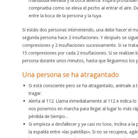
mandíbula elevada y la boca abierta. Inspira profunda
comprueba como se eleva el pecho al entrar el aire. De
entre la boca de la persona y la tuya.
Si estáis dos personas interviniendo, una debe hacer el m
segunda persona hace 2 insuflaciones. Y después se sigue 
compresiones y 2 insuflaciones sucesivamente. Si se trat
15 compresiones por cada 2 insuflaciones. Si se realizan 
persona durante unos minutos, hasta que lleguemos los p
Una persona se ha atragantado
Si está consciente pero se ha atragantado, anímale a 
tragar.
Alerta al 112. Llama inmediatamente al 112 e indica lo
nos ponemos en marcha para llegar al lugar lo más ráp
pérdida de tiempo…
Si empieza a desfallecer y ya casi no tose, Inclina a l
la espalda entre «las paletillas». Si no se recupera, a