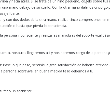
iba y hacia atrás. Si se trata de un niño pequeño, cógelo sobre tus r
on una mano debajo de su cuello. Con la otra mano dale los cinco golp
saje fuerte.
uca, y con dos dedos de la otra mano, realiza cinco compresiones en m
ituación o hasta que pierda la consciencia.
la persona inconsciente y realiza las maniobras del soporte vital bás
cuenta, nosotros llegaremos allí y nos haremos cargo de la persona.
: Pase lo que pase, sentirás la gran satisfacción de haberte atrevido
a persona sobreviva, en buena medida te lo debemos a ti.
ufrido un accidente.