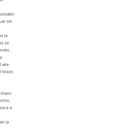
sionales
uar sin
n la
no se
ramelo…
la
 aire.
el brazo
la mano
pecho
boca a
en la