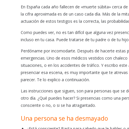
o
p
En España cada año fallecen de «muerte súbita» cerca de 
k
p
la cifra aproximada es de un caso cada día. Más de la mita
actuación de estos testigos es la correcta, las probabilida
Como puedes ver, no es tan difícil que alguna vez presencie
incluso en tu casa. Puede tratarse de tu padre o de tu hi
Perdóname por incomodarte. Después de hacerte estas p
emergencias. Uno de esos médicos vestidos con chaleco a
situaciones, o en los accidentes de tráfico. Y escribo este
presenciar esa escena, es muy importante que te atrevas a
parecer. Te lo explico a continuación.
Las instrucciones que siguen, son para personas que se 
otro día. ¿Qué puedes hacer? Si presencias como una per
consciente o no, o si se ha atragantado.
Una persona se ha desmayado
¿Está consciente? Basta para saberlo que le hables o 