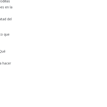
odillas
es en la
itad del
ico que
¡Qué
 a hacer