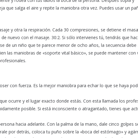
mente y rodea con tus labios la boca de la persona. Después sopla y
ja que salga el aire y repite la maniobra otra vez. Puedes usar un pa
asaje y otra la respiración. Cada 30 compresiones, se detiene el masa
de nuevo con el masaje. 30:2. Si sólo intervienes tú, tendrás que hac
ase de un niño que te parece menor de ocho años, la secuencia debe 
bien las maniobras de «soporte vital básico», se puede mantener con v
rofesionales.
toser con fuerza. Es la mejor maniobra para echar lo que se haya pod
 que ocurre y el lugar exacto donde estás. Con esta llamada los profe
idamente posible. Si está inconsciente o atragantado, tienes que act
a persona hacia adelante. Con la palma de la mano, dale cinco golpes 
gárrale por detrás, coloca tu puño sobre la «boca del estómago» y agár