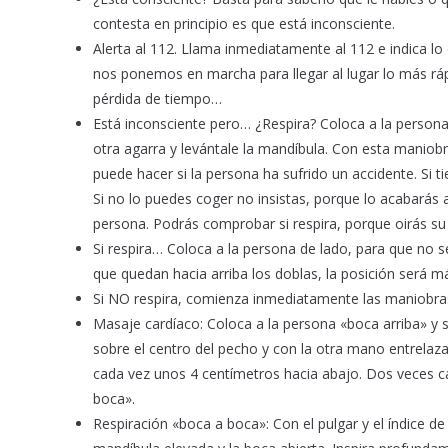
contesta en principio es que está inconsciente.
Alerta al 112. Llama inmediatamente al 112 e indica lo
nos ponemos en marcha para llegar al lugar lo más ráp
pérdida de tiempo…
Está inconsciente pero… ¿Respira? Coloca a la persona
otra agarra y levántale la mandíbula. Con esta maniob
puede hacer si la persona ha sufrido un accidente. Si 
Si no lo puedes coger no insistas, porque lo acabarás
persona. Podrás comprobar si respira, porque oirás su
Si respira… Coloca a la persona de lado, para que no se
que quedan hacia arriba los doblas, la posición será má
Si NO respira, comienza inmediatamente las maniobras 
Masaje cardíaco: Coloca a la persona «boca arriba» y so
sobre el centro del pecho y con la otra mano entrelaz
cada vez unos 4 centímetros hacia abajo. Dos veces 
boca».
Respiración «boca a boca»: Con el pulgar y el índice de