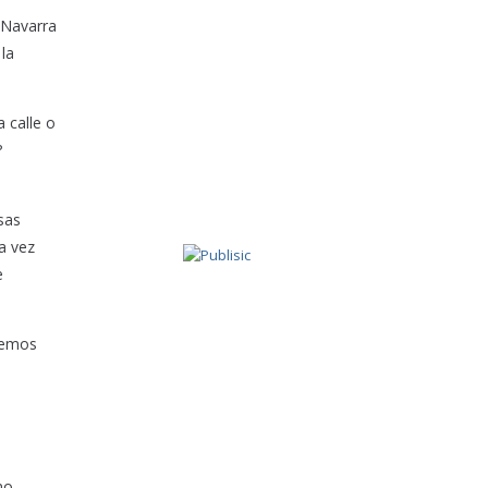
 Navarra
 la
a calle o
?
sas
na vez
e
aremos
no