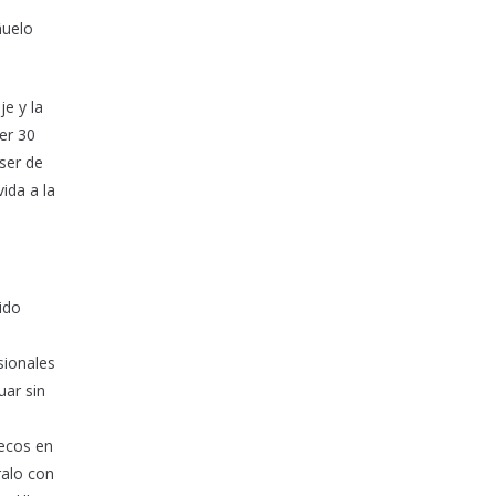
ñuelo
je y la
er 30
ser de
ida a la
ido
sionales
uar sin
secos en
ralo con