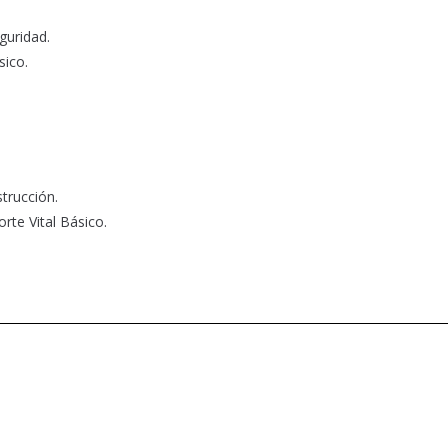
eguridad.
sico.
strucción.
rte Vital Básico.