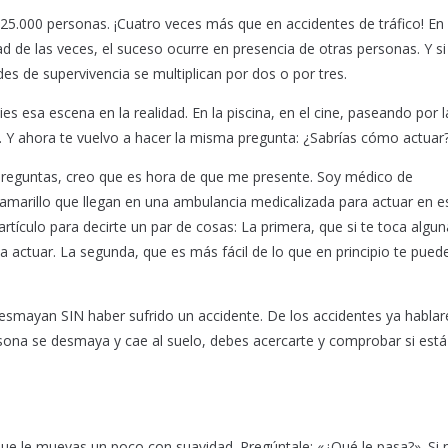
25.000 personas. ¡Cuatro veces más que en accidentes de tráfico! En
d de las veces, el suceso ocurre en presencia de otras personas. Y si
des de supervivencia se multiplican por dos o por tres.
s esa escena en la realidad. En la piscina, en el cine, paseando por l
jo. Y ahora te vuelvo a hacer la misma pregunta: ¿Sabrías cómo actuar
reguntas, creo que es hora de que me presente. Soy médico de
marillo que llegan en una ambulancia medicalizada para actuar en e
 artículo para decirte un par de cosas: La primera, que si te toca algu
 actuar. La segunda, que es más fácil de lo que en principio te pued
desmayan SIN haber sufrido un accidente. De los accidentes ya habl
sona se desmaya y cae al suelo, debes acercarte y comprobar si está
que le muevas un poco con suavidad. Pregúntale: «¿Qué le pasa?». Si 