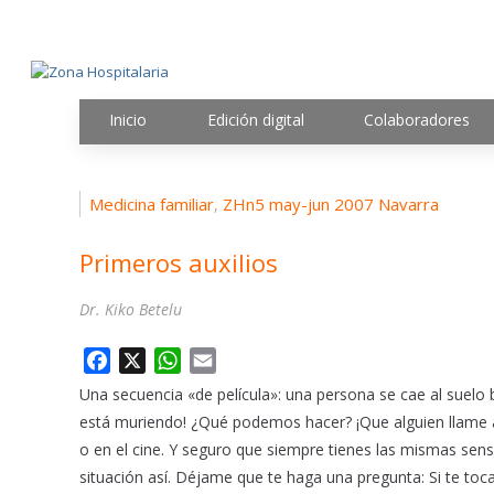
Inicio
Edición digital
Colaboradores
Medicina familiar
ZHn5 may-jun 2007 Navarra
,
Primeros auxilios
Dr. Kiko Betelu
F
X
W
E
a
h
m
Una secuencia «de película»: una persona se cae al suelo
c
a
a
está muriendo! ¿Qué podemos hacer? ¡Que alguien llame a
e
t
i
o en el cine. Y seguro que siempre tienes las mismas sen
b
s
l
situación así. Déjame que te haga una pregunta: Si te to
o
A