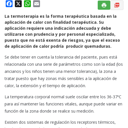
F
X
W
E
a
h
m
La termoterapia es la forma terapéutica basada en la
c
a
a
aplicación de calor con finalidad terapéutica. Su
e
t
i
aplicación requiere una indicación adecuada y debe
b
s
l
utilizarse con prudencia y por personal especializado,
o
A
puesto que no está exenta de riesgos, ya que el exceso
o
p
de aplicación de calor podría producir quemaduras.
k
p
Se debe tener en cuenta la tolerancia del paciente, pues está
relacionada con una serie de parámetros como son la edad (los
ancianos y los niños tienen una menor tolerancia), la zona a
tratar puesto que hay zonas más sensibles a la aplicación de
calor, la extensión y el tiempo de aplicación.
La temperatura corporal normal suele oscilar entre los 36-37ºC
para así mantener las funciones vitales, aunque puede variar en
función de la zona donde se realice su medición.
Existen dos sistemas de regulación los receptores térmicos,