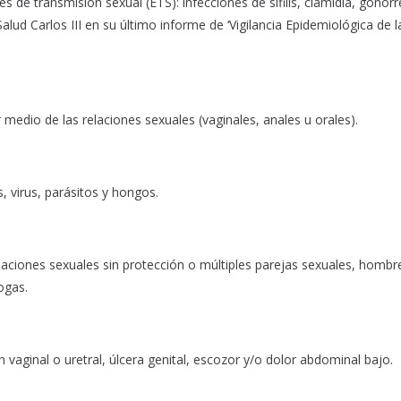
 de transmisión sexual (ETS): infecciones de sífilis, clamidia, gonorr
alud Carlos III en su último informe de ‘Vigilancia Epidemiológica de l
medio de las relaciones sexuales (vaginales, anales u orales).
 virus, parásitos y hongos.
aciones sexuales sin protección o múltiples parejas sexuales, hombr
ogas.
aginal o uretral, úlcera genital, escozor y/o dolor abdominal bajo.