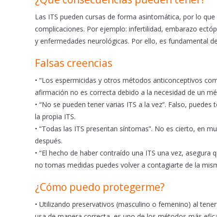
Las ITS pueden cursas de forma asintomática, por lo que 
complicaciones. Por ejemplo: infertilidad, embarazo ectó
y enfermedades neurológicas. Por ello, es fundamental det
Falsas creencias
• “Los espermicidas y otros métodos anticonceptivos como
afirmación no es correcta debido a la necesidad de un mét
• “No se pueden tener varias ITS a la vez”. Falso, puede
la propia ITS.
• “Todas las ITS presentan síntomas”. No es cierto, en 
después.
• “El hecho de haber contraído una ITS una vez, asegura qu
no tomas medidas puedes volver a contagiarte de la mism
¿Cómo puedo protegerme?
• Utilizando preservativos (masculino o femenino) al tener
usa de manera correcta, es uno de los métodos más efica