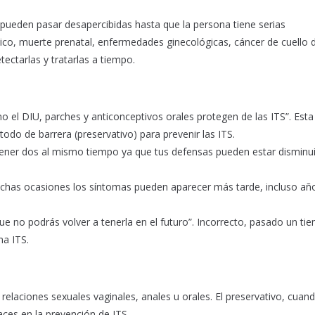
pueden pasar desapercibidas hasta que la persona tiene serias
pico, muerte prenatal, enfermedades ginecológicas, cáncer de cuello 
ectarlas y tratarlas a tiempo.
 el DIU, parches y anticonceptivos orales protegen de las ITS”. Esta
odo de barrera (preservativo) para prevenir las ITS.
s tener dos al mismo tiempo ya que tus defensas pueden estar disminu
muchas ocasiones los síntomas pueden aparecer más tarde, incluso añ
e no podrás volver a tenerla en el futuro”. Incorrecto, pasado un tie
a ITS.
 relaciones sexuales vaginales, anales u orales. El preservativo, cuan
ces en la prevención de ITS.