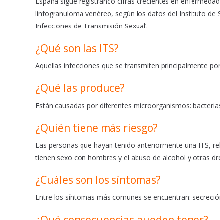
España sigue registrando cifras crecientes en enfermedades
o
p
linfogranuloma venéreo, según los datos del Instituto de S
k
p
Infecciones de Transmisión Sexual’.
¿Qué son las ITS?
Aquellas infecciones que se transmiten principalmente por 
¿Qué las produce?
Están causadas por diferentes microorganismos: bacterias,
¿Quién tiene más riesgo?
Las personas que hayan tenido anteriormente una ITS, rel
tienen sexo con hombres y el abuso de alcohol y otras dr
¿Cuáles son los síntomas?
Entre los síntomas más comunes se encuentran: secreción v
¿Qué consecuencias pueden tener?