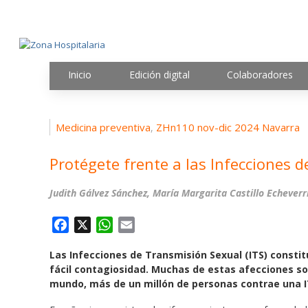
Inicio
Edición digital
Colaboradores
Medicina preventiva
ZHn110 nov-dic 2024 Navarra
,
Protégete frente a las Infecciones d
Judith Gálvez Sánchez, María Margarita Castillo Echeve
F
X
W
E
a
h
m
Las Infecciones de Transmisión Sexual (ITS) consti
c
a
a
fácil contagiosidad. Muchas de estas afecciones so
e
t
i
mundo, más de un millón de personas contrae una I
b
s
l
o
A