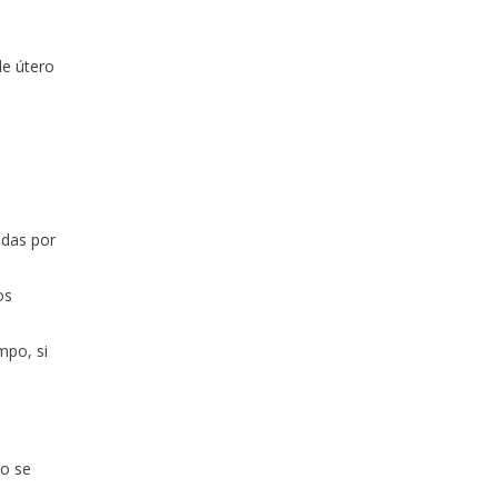
de útero
idas por
os
mpo, si
do se