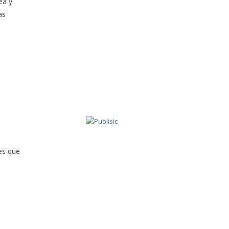
ea y
as
es que