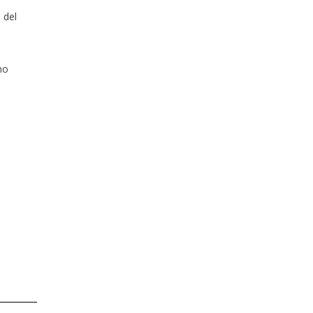
 del
no