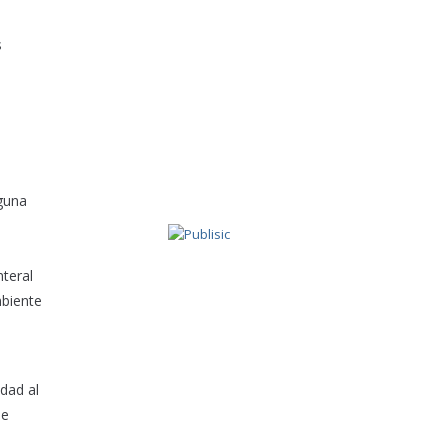
s
nguna
teral
mbiente
dad al
de