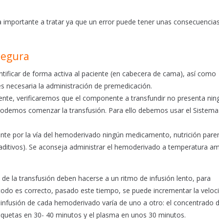
a importante a tratar ya que un error puede tener unas consecuencia
segura
tificar de forma activa al paciente (en cabecera de cama), así como
s necesaria la administración de premedicación.
ente, verificaremos que el componente a transfundir no presenta ni
 podemos comenzar la transfusión. Para ello debemos usar el Sistema
te por la vía del hemoderivado ningún medicamento, nutrición paren
in aditivos). Se aconseja administrar el hemoderivado a temperatura a
de la transfusión deben hacerse a un ritmo de infusión lento, para
todo es correcto, pasado este tiempo, se puede incrementar la veloci
 infusión de cada hemoderivado varía de uno a otro: el concentrado 
laquetas en 30- 40 minutos y el plasma en unos 30 minutos.