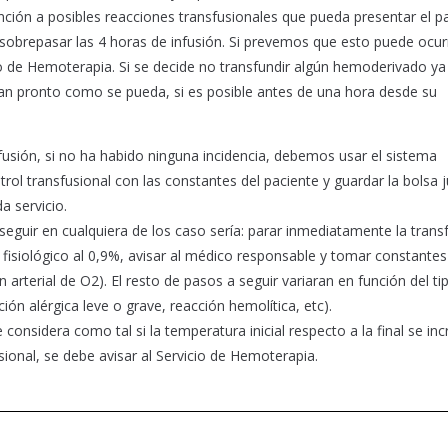
ión a posibles reacciones transfusionales que pueda presentar el pa
obrepasar las 4 horas de infusión. Si prevemos que esto puede ocurr
io de Hemoterapia. Si se decide no transfundir algún hemoderivado ya
 tan pronto como se pueda, si es posible antes de una hora desde su
usión, si no ha habido ninguna incidencia, debemos usar el sistema
rol transfusional con las constantes del paciente y guardar la bolsa 
a servicio.
 seguir en cualquiera de los caso sería: parar inmediatamente la trans
isiológico al 0,9%, avisar al médico responsable y tomar constantes 
n arterial de O2). El resto de pasos a seguir variaran en función del ti
ión alérgica leve o grave, reacción hemolítica, etc).
 considera como tal si la temperatura inicial respecto a la final se i
ional, se debe avisar al Servicio de Hemoterapia.