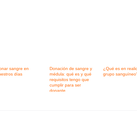
onar sangre en
Donación de sangre y
¿Qué es en reali
uestros días
médula: qué es y qué
grupo sanguíneo
requisitos tengo que
cumplir para ser
donante