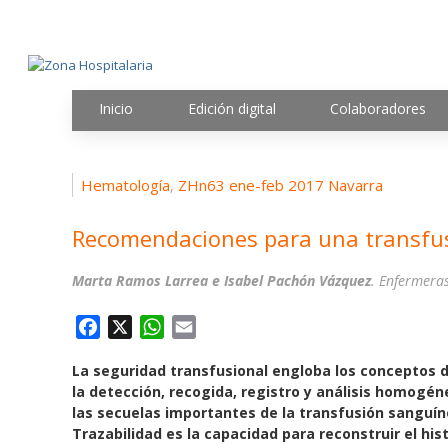
Inicio
Edición digital
Colaboradores
Hematología
ZHn63 ene-feb 2017 Navarra
,
Recomendaciones para una transfu
Marta Ramos Larrea e Isabel Pachón Vázquez
. Enfermera
F
X
W
E
a
h
m
La seguridad transfusional engloba los conceptos d
c
a
a
la detección, recogida, registro y análisis homogén
e
t
i
las secuelas importantes de la transfusión sanguíne
b
s
l
Trazabilidad es la capacidad para reconstruir el histo
o
A