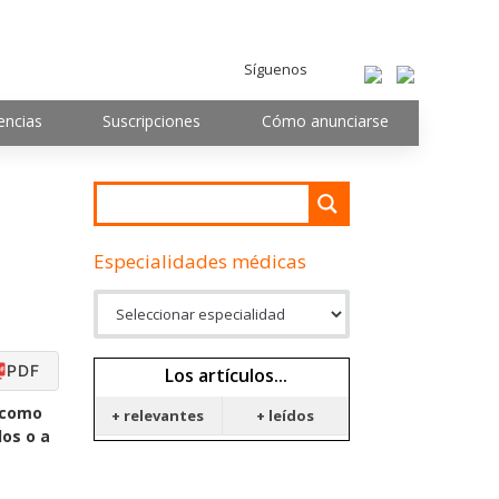
Síguenos
encias
Suscripciones
Cómo anunciarse
Especialidades médicas
PDF
Los artículos...
e como
+ relevantes
+ leídos
dos o a