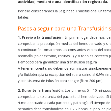
actividad, mediante una identificación registrada.
o
p
Por ello consideramos la Seguridad Transfusional un tem
k
p
fatales.
Pasos a seguir para una Transfusión 
1. Previo a la transfusión:
En primer lugar debemos iden
comprobar la prescripción médica del hemoderivado y si e
A continuación tomaremos las constantes vitales del paci
anomalía (color extraño, roturas…) y si todo es correcto
Hemocod para garantizar una transfusión segura.
A tener en cuenta: no debemos administrar simultáneamen
y/o fluidoterapia (a excepción del suero salino al 0.9% s
y con sistema de infusión para sangre (filtro 200 µm).
2. Durante la transfusión:
Los primeros 5 – 10 minutos 
comprobar la tolerancia del paciente al hemoderivado. Si 
ritmo adecuado a cada paciente y patología. El tiempo de
hematíes debe transfundirse en 1 – 2 horas, el pool de p