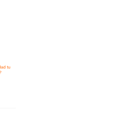
dad tu
?