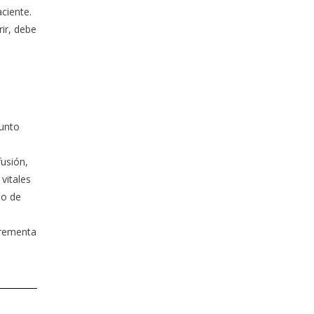
ciente.
ir, debe
junto
fusión,
vitales
po de
ncrementa