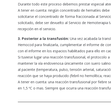
Durante todo este proceso debemos prestar especial atenc
A tener en cuenta: ningún concentrado de hematíes debe s
solicitarse el concentrado de forma fraccionada al Servic
solicitado, debe ser devuelto al Servicio de Hemoterapia
recepción en el servicio.
3. Posterior a la transfusión:
Una vez acabada la transf
Hemocod para finalizarla, cumplimentar el informe de cont
con el informe en los espacios habilitados para ello en cad
Si tuviese lugar una reacción transfusional, el protocolo a
mantener la vía endovenosa únicamente con suero salino f
al paciente (temperatura, pulso, tensión arterial, saturació
reacción que se haya producido (febril no hemolítica, reacc
A tener en cuenta: una reacción transfusional por fiebre se
en 1,5 ºC o mas. Siempre que ocurra una reacción transfus