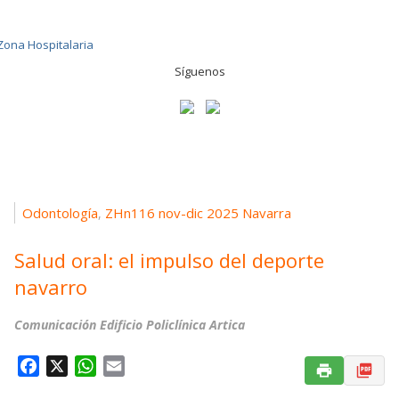
Síguenos
Odontología
ZHn116 nov-dic 2025 Navarra
,
Salud oral: el impulso del deporte
navarro
Comunicación Edificio Policlínica Artica
F
X
W
E
a
h
m