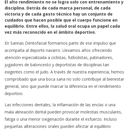
El alto rendimiento no se logra solo con entrenamiento y
c
a
a
disciplina. Detrás de cada marca personal, de cada
e
t
i
victoria y de cada gesto técnico hay un conjunto de
b
s
l
cuidados que hacen posible que el cuerpo funcione en
o
A
equilibrio. Entre ellos, la salud oral ocupa un papel cada
o
p
vez más reconocido en el ámbito deportivo.
k
p
En Sannas Dentofacial formamos parte de ese impulso que
acompaña al deporte navarro. Llevamos años ofreciendo
atención especializada a ciclistas, futbolistas, patinadores,
jugadores de baloncesto y deportistas de disciplinas tan
exigentes como el judo. A través de nuestra experiencia, hemos
comprobado que una boca sana no solo contribuye al bienestar
general, sino que puede marcar la diferencia en el rendimiento
deportivo.
Las infecciones dentales, la inflamación de las encías o una
mala alineación dental pueden provocar molestias musculares,
fatiga o una menor oxigenación durante el esfuerzo. Incluso
pequeñas alteraciones orales pueden afectar al equilibrio