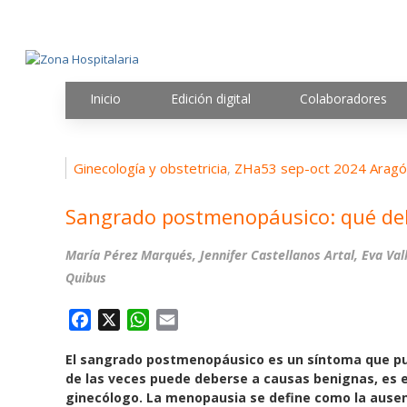
Inicio
Edición digital
Colaboradores
Ginecología y obstetricia
ZHa53 sep-oct 2024 Arag
,
Sangrado postmenopáusico: qué de
María Pérez Marqués, Jennifer Castellanos Artal, Eva Va
Quibus
F
X
W
E
a
h
m
El sangrado postmenopáusico es un síntoma que p
c
a
a
de las veces puede deberse a causas benignas, es e
e
t
i
ginecólogo. La menopausia se define como la ause