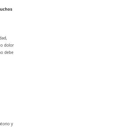
muchos
dad,
o dolor
 no debe
e
torio y