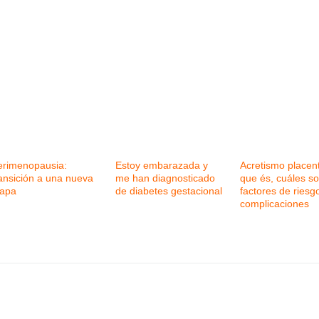
erimenopausia:
Estoy embarazada y
Acretismo placent
ransición a una nueva
me han diagnosticado
que és, cuáles s
tapa
de diabetes gestacional
factores de riesg
complicaciones