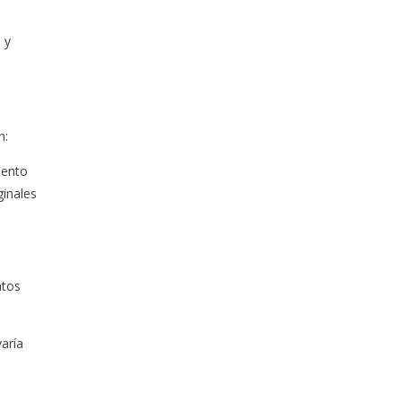
 y
n:
iento
ginales
ntos
aría