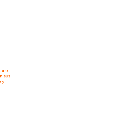
ario:
on sus
o y