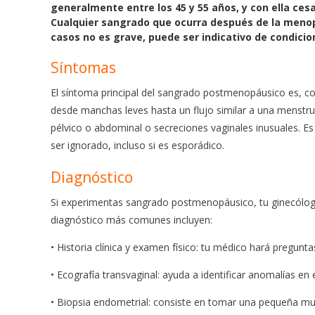
b
s
l
generalmente entre los 45 y 55 años, y con ella ce
o
A
Cualquier sangrado que ocurra después de la menop
o
p
casos no es grave, puede ser indicativo de condici
k
p
Síntomas
El síntoma principal del sangrado postmenopáusico es, co
desde manchas leves hasta un flujo similar a una menst
pélvico o abdominal o secreciones vaginales inusuales. E
ser ignorado, incluso si es esporádico.
Diagnóstico
Si experimentas sangrado postmenopáusico, tu ginecólogo
diagnóstico más comunes incluyen:
• Historia clínica y examen físico: tu médico hará pregunt
• Ecografía transvaginal: ayuda a identificar anomalías en 
• Biopsia endometrial: consiste en tomar una pequeña mues