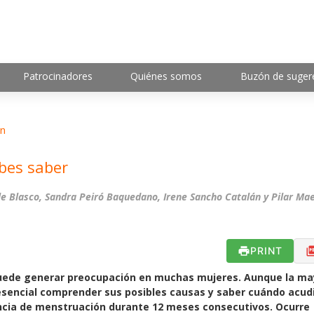
Patrocinadores
Quiénes somos
Buzón de suger
ón
bes saber
lle Blasco, Sandra Peiró Baquedano, Irene Sancho Catalán y Pilar Ma
PRINT
uede generar preocupación en muchas mujeres. Aunque la ma
sencial comprender sus posibles causas y saber cuándo acudi
ncia de menstruación durante 12 meses consecutivos. Ocurre