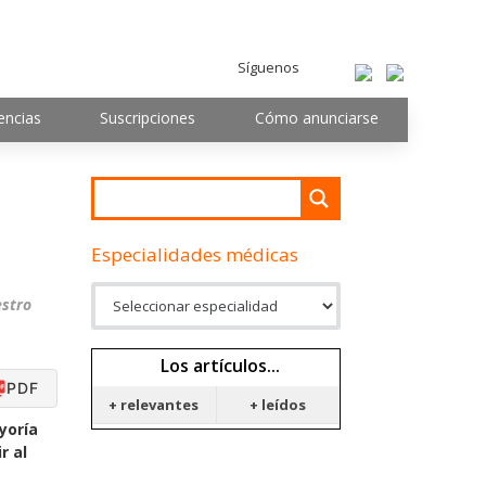
Síguenos
encias
Suscripciones
Cómo anunciarse
Especialidades médicas
estro
Los artículos...
PDF
+ relevantes
+ leídos
yoría
r al