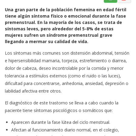
a
h
m
Una gran parte de la población femenina en edad fértil
c
a
a
tiene algún síntoma físico o emocional durante la fase
e
t
i
premenstrual. En la mayoría de los casos, se trata de
b
s
l
síntomas leves, pero alrededor del 5-8% de estas
o
A
mujeres sufren un síndrome premenstrual grave
o
p
llegando a mermar su calidad de vida.
k
p
Los síntomas más comunes son distensión abdominal, tensión
e hipersensibilidad mamaria, torpeza, estreñimiento o diarrea,
dolor de cabeza, deseo incontrolable por la comida y menor
tolerancia a estímulos externos (como el ruido o las luces),
dificultad para concentrarse, anhedonia, ansiedad, depresión o
labilidad afectiva entre otros.
El diagnóstico de este trastorno se lleva a cabo cuando la
paciente tiene síntomas psicológicos o somáticos que:
Aparecen durante la fase lútea del ciclo menstrual.
Afectan al funcionamiento diario normal, en el colegio,