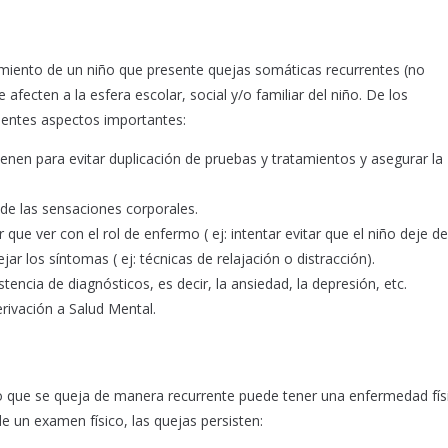
tamiento de un niño que presente quejas somáticas recurrentes (no
afecten a la esfera escolar, social y/o familiar del niño. De los
ientes aspectos importantes:
ienen para evitar duplicación de pruebas y tratamientos y asegurar la
 de las sensaciones corporales.
ue ver con el rol de enfermo ( ej: intentar evitar que el niño deje de 
r los síntomas ( ej: técnicas de relajación o distracción).
tencia de diagnósticos, es decir, la ansiedad, la depresión, etc.
ivación a Salud Mental.
o que se queja de manera recurrente puede tener una enfermedad físi
de un examen físico, las quejas persisten: