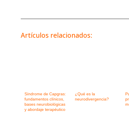
Artículos relacionados:
Síndrome de Capgras:
¿Qué es la
P
fundamentos clínicos,
neurodivergencia?
p
bases neurobiológicas
m
y abordaje terapéutico