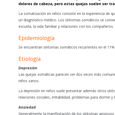
e
t
i
dolores de cabeza, pero estas quejas suelen ser tra
b
s
l
o
A
La somatización en niños consiste en la experiencia de 
o
p
un diagnóstico médico. Los síntomas somáticos se convier
k
p
escuela, la vida familiar y relaciones con los compañeros.
Epidemiología
Se encuentran síntomas somáticos recurrentes en el 11% d
Etiología
Depresión
Las quejas somáticas parecen ser dos veces más comunes
niños sanos.
La depresión en niños suele presentar además otros sínto
relaciones sociales, irritabilidad, problemas para dormir y f
Ansiedad
Generalmente la manifestación de los síntomas ansiosos 