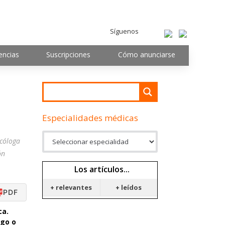
Síguenos
encias
Suscripciones
Cómo anunciarse
Especialidades médicas
icóloga
ón
Los artículos...
+ relevantes
+ leídos
PDF
ca.
ago o