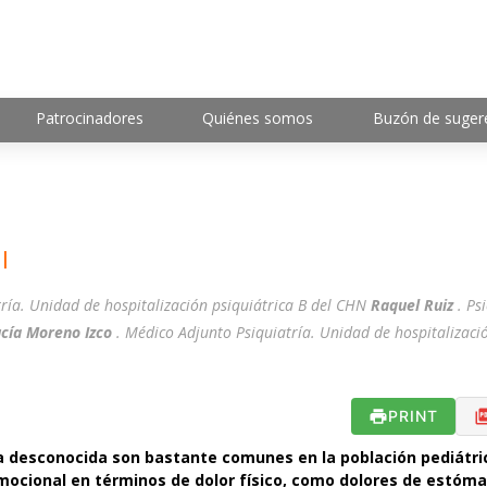
Patrocinadores
Quiénes somos
Buzón de suger
l
tría. Unidad de hospitalización psiquiátrica B del CHN
Raquel Ruiz
. Ps
ucía Moreno Izco
. Médico Adjunto Psiquiatría. Unidad de hospitalizaci
PRINT
ía desconocida son bastante comunes en la población pediátri
ocional en términos de dolor físico, como dolores de estóm