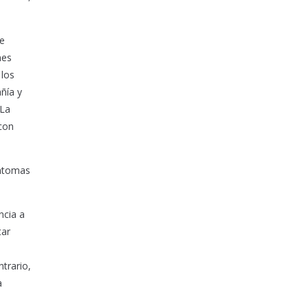
 e
nes
 los
ñía y
 La
 con
íntomas
ncia a
tar
trario,
a