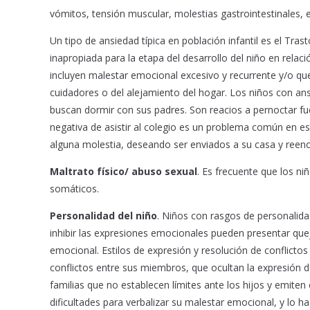
vómitos, tensión muscular, molestias gastrointestinales, en
Un tipo de ansiedad típica en población infantil es el Tr
inapropiada para la etapa del desarrollo del niño en relac
incluyen malestar emocional excesivo y recurrente y/o qu
cuidadores o del alejamiento del hogar. Los niños con an
buscan dormir con sus padres. Son reacios a pernoctar fu
negativa de asistir al colegio es un problema común en e
alguna molestia, deseando ser enviados a su casa y reenc
Maltrato físico/ abuso sexual
. Es frecuente que los n
somáticos.
Personalidad del niño
. Niños con rasgos de personalida
inhibir las expresiones emocionales pueden presentar quej
emocional. Estilos de expresión y resolución de conflictos
conflictos entre sus miembros, que ocultan la expresión d
familias que no establecen límites ante los hijos y emiten
dificultades para verbalizar su malestar emocional, y lo h