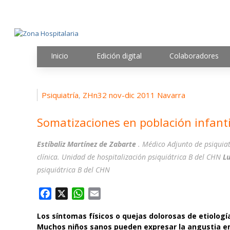
Inicio
Edición digital
Colaboradores
Psiquiatría
ZHn32 nov-dic 2011 Navarra
,
Somatizaciones en población infanti
Estíbaliz Martínez de Zabarte
. Médico Adjunto de psiquia
clínica. Unidad de hospitalización psiquiátrica B del CHN
L
psiquiátrica B del CHN
F
X
W
E
a
h
m
Los síntomas físicos o quejas dolorosas de etiolog
c
a
a
Muchos niños sanos pueden expresar la angustia em