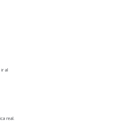
ir al
ca real.