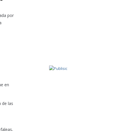
ada por
a
ue en
 de las
faleas,