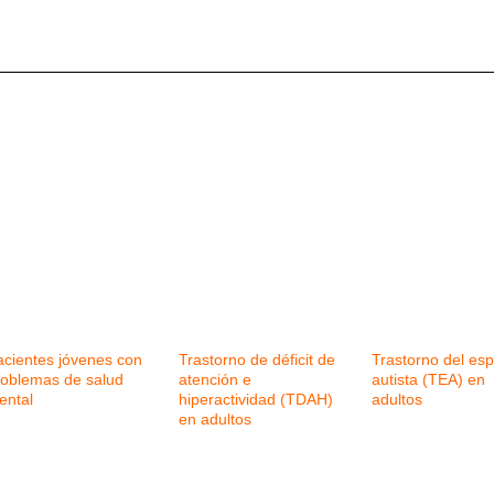
acientes jóvenes con
Trastorno de déficit de
Trastorno del esp
roblemas de salud
atención e
autista (TEA) en
ental
hiperactividad (TDAH)
adultos
en adultos