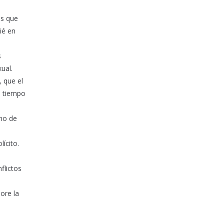
as que
ié en
s
ual.
, que el
to tiempo
eno de
ícito.
flictos
ore la