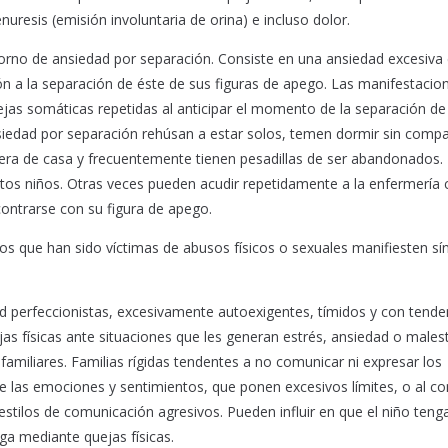
uresis (emisión involuntaria de orina) e incluso dolor.
astorno de ansiedad por separación. Consiste en una ansiedad excesiva
ión a la separación de éste de sus figuras de apego. Las manifestacio
ejas somáticas repetidas al anticipar el momento de la separación de
siedad por separación rehúsan a estar solos, temen dormir sin compa
era de casa y frecuentemente tienen pesadillas de ser abandonados.
stos niños. Otras veces pueden acudir repetidamente a la enfermería
ontrarse con su figura de apego.
iños que han sido víctimas de abusos físicos o sexuales manifiesten s
d perfeccionistas, excesivamente autoexigentes, tímidos y con tende
as físicas ante situaciones que les generan estrés, ansiedad o males
 familiares. Familias rígidas tendentes a no comunicar ni expresar los
e las emociones y sentimientos, que ponen excesivos límites, o al con
 estilos de comunicación agresivos. Pueden influir en que el niño teng
aga mediante quejas físicas.