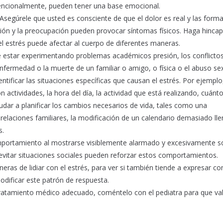
encionalmente, pueden tener una base emocional.
Asegúrele que usted es consciente de que el dolor es real y las form
esión y la preocupación pueden provocar síntomas físicos. Haga hincap
 el estrés puede afectar al cuerpo de diferentes maneras.
de estar experimentando problemas académicos presión, los conflicto
nfermedad o la muerte de un familiar o amigo, o física o el abuso sex
tificar las situaciones específicas que causan el estrés. Por ejemplo
n actividades, la hora del día, la actividad que está realizando, cuán
yudar a planificar los cambios necesarios de vida, tales como una
 relaciones familiares, la modificación de un calendario demasiado ll
s.
portamiento al mostrarse visiblemente alarmado y excesivamente sol
 evitar situaciones sociales pueden reforzar estos comportamientos.
as de lidiar con el estrés, para ver si también tiende a expresar con
odificar este patrón de respuesta.
 tratamiento médico adecuado, coméntelo con el pediatra para que val