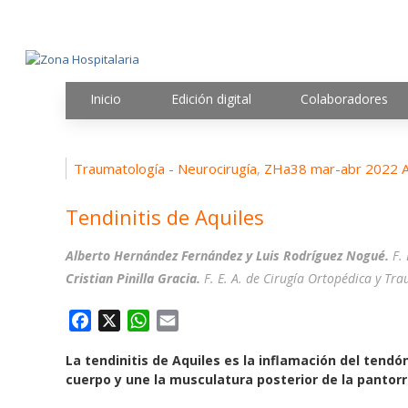
Inicio
Edición digital
Colaboradores
Traumatología - Neurocirugía
ZHa38 mar-abr 2022 
,
Tendinitis de Aquiles
Alberto Hernández Fernández y Luis Rodríguez Nogué.
F. 
Cristian Pinilla Gracia.
F. E. A. de Cirugía Ortopédica y Tra
F
X
W
E
a
h
m
La tendinitis de Aquiles es la inflamación del tendó
c
a
a
cuerpo y une la musculatura posterior de la pantorri
e
t
i