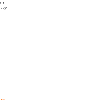
 la
e PRP
icos