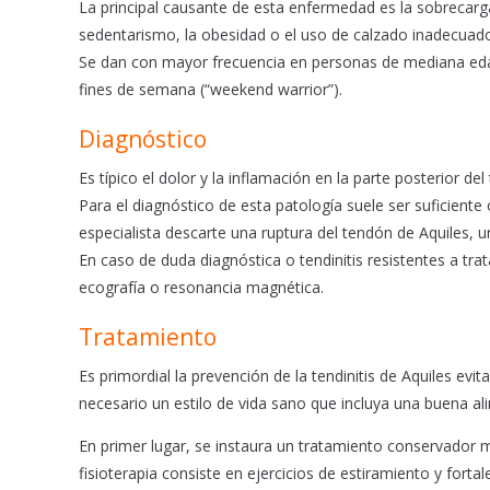
b
s
l
La principal causante de esta enfermedad es la sobrecar
o
A
sedentarismo, la obesidad o el uso de calzado inadecuad
o
p
Se dan con mayor frecuencia en personas de mediana edad
k
p
fines de semana (“weekend warrior”).
Diagnóstico
Es típico el dolor y la inflamación en la parte posterior d
Para el diagnóstico de esta patología suele ser suficiente
especialista descarte una ruptura del tendón de Aquiles, 
En caso de duda diagnóstica o tendinitis resistentes a 
ecografía o resonancia magnética.
Tratamiento
Es primordial la prevención de la tendinitis de Aquiles ev
necesario un estilo de vida sano que incluya una buena ali
En primer lugar, se instaura un tratamiento conservador me
fisioterapia consiste en ejercicios de estiramiento y forta