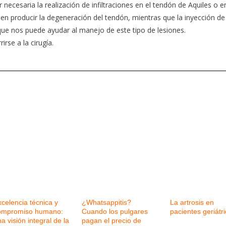
ecesaria la realización de infiltraciones en el tendón de Aquiles o en
eden producir la degeneración del tendón, mientras que la inyección d
ue nos puede ayudar al manejo de este tipo de lesiones.
rse a la cirugía.
celencia técnica y
¿Whatsappitis?
La artrosis en
ompromiso humano:
Cuando los pulgares
pacientes geriátr
a visión integral de la
pagan el precio de