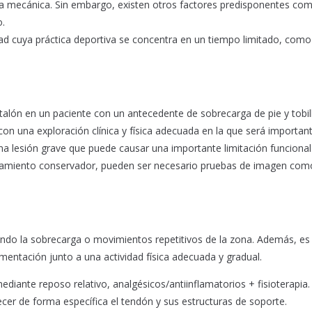
ga mecánica. Sin embargo, existen otros factores predisponentes com
o.
 cuya práctica deportiva se concentra en un tiempo limitado, como
el talón en un paciente con un antecedente de sobrecarga de pie y tobil
 con una exploración clínica y física adecuada en la que será importan
una lesión grave que puede causar una importante limitación funcional
tratamiento conservador, pueden ser necesario pruebas de imagen com
itando la sobrecarga o movimientos repetitivos de la zona. Además, es
mentación junto a una actividad física adecuada y gradual.
diante reposo relativo, analgésicos/antiinflamatorios + fisioterapia.
lecer de forma específica el tendón y sus estructuras de soporte.