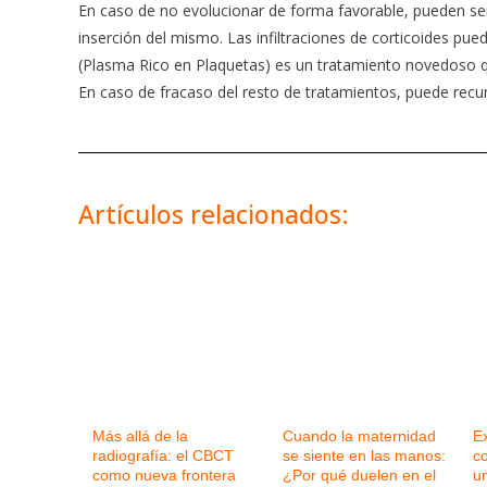
En caso de no evolucionar de forma favorable, pueden ser n
inserción del mismo. Las infiltraciones de corticoides pu
(Plasma Rico en Plaquetas) es un tratamiento novedoso q
En caso de fracaso del resto de tratamientos, puede recurri
Artículos relacionados:
Más allá de la
Cuando la maternidad
Ex
radiografía: el CBCT
se siente en las manos:
c
como nueva frontera
¿Por qué duelen en el
un