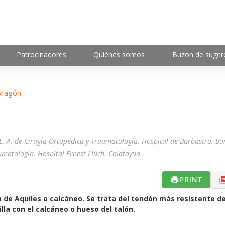
Patrocinadores
Quiénes somos
Buzón de suger
Aragón
E. A. de Cirugía Ortopédica y Traumatología. Hospital de Barbastro. Ba
umatología. Hospital Ernest Lluch. Calatayud.
PRINT
n de Aquiles o calcáneo. Se trata del tendón más resistente de
lla con el calcáneo o hueso del talón.