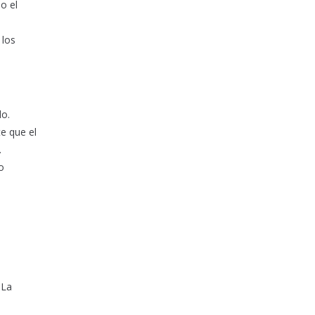
o el
 los
lo.
te que el
.
o
 La