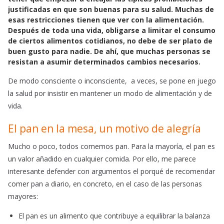
e
t
i
justificadas en que son buenas para su salud. Muchas de
b
s
l
esas restricciones tienen que ver con la alimentación.
o
A
Después de toda una vida, obligarse a limitar el consumo
o
p
de ciertos alimentos cotidianos, no debe de ser plato de
k
p
buen gusto para nadie. De ahí, que muchas personas se
resistan a asumir determinados cambios necesarios.
De modo consciente o inconsciente, a veces, se pone en juego
la salud por insistir en mantener un modo de alimentación y de
vida.
El pan en la mesa, un motivo de alegría
Mucho o poco, todos comemos pan. Para la mayoría, el pan es
un valor añadido en cualquier comida. Por ello, me parece
interesante defender con argumentos el porqué de recomendar
comer pan a diario, en concreto, en el caso de las personas
mayores:
El pan es un alimento que contribuye a equilibrar la balanza