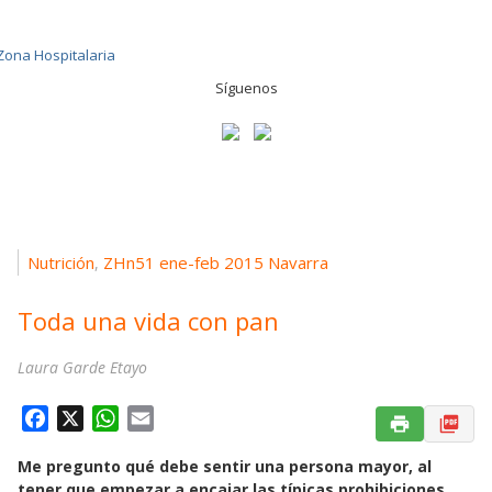
Síguenos
Nutrición
ZHn51 ene-feb 2015 Navarra
,
Toda una vida con pan
Laura Garde Etayo
F
X
W
E
a
h
m
Me pregunto qué debe sentir una persona mayor, al
c
a
a
tener que empezar a encajar las típicas prohibiciones