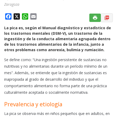
Zaragoza
F
X
W
E
a
h
m
La pica es, según el Manual diagnóstico y estadístico de
c
a
a
los trastornos mentales (DSM-V), un trastorno de la
e
t
i
ingestión y de la conducta alimentaria agrupada dentro
b
s
l
de los trastornos alimentarios de la infancia, junto a
o
A
otros problemas como anorexia, bulimia y rumiación.
o
p
Se define como: “Una ingestión persistente de sustancias no
k
p
nutritivas y no alimentarias durante un período mínimo de un
mes”. Además, se entiende que la ingestión de sustancias es
inapropiada al grado de desarrollo del individuo y que el
comportamiento alimentario no forma parte de una práctica
culturalmente aceptada o socialmente normativa.
Prevalencia y etiología
La pica se observa más en niños pequeños que en adultos, en