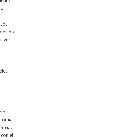
miento
do
uede
btenido
mayor
oles
ormal
natomía
rugía,
 con el