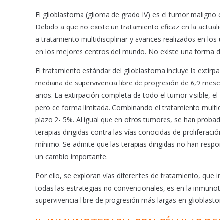
o
p
El glioblastoma (glioma de grado IV) es el tumor maligno
k
p
Debido a que no existe un tratamiento eficaz en la actual
a tratamiento multidisciplinar y avances realizados en lo
en los mejores centros del mundo. No existe una forma de
El tratamiento estándar del glioblastoma incluye la extirp
mediana de supervivencia libre de progresión de 6,9 mes
años. La extirpación completa de todo el tumor visible, el
pero de forma limitada. Combinando el tratamiento multid
plazo 2- 5%. Al igual que en otros tumores, se han proba
terapias dirigidas contra las vías conocidas de proliferaci
mínimo. Se admite que las terapias dirigidas no han respon
un cambio importante.
Por ello, se exploran vías diferentes de tratamiento, que
todas las estrategias no convencionales, es en la inmuno
supervivencia libre de progresión más largas en glioblast