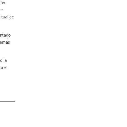
rán
ue
itual de
entado
 demás
o la
ra el