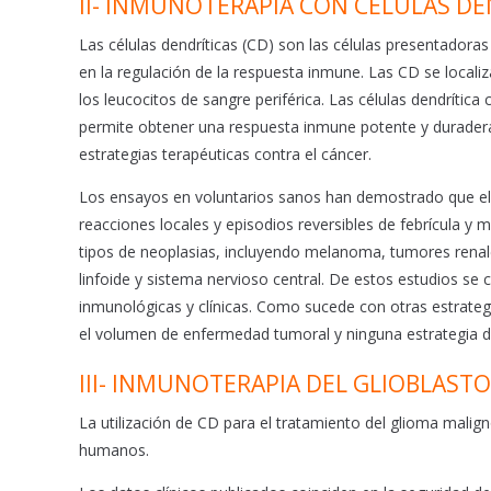
II- INMUNOTERAPIA CON CÉLULAS DE
Las células dendríticas (CD) son las células presentadora
en la regulación de la respuesta inmune. Las CD se locali
los leucocitos de sangre periférica. Las células dendríti
permite obtener una respuesta inmune potente y duradera.
estrategias terapéuticas contra el cáncer.
Los ensayos en voluntarios sanos han demostrado que el u
reacciones locales y episodios reversibles de febrícula y
tipos de neoplasias, incluyendo melanoma, tumores renale
linfoide y sistema nervioso central. De estos estudios se c
inmunológicas y clínicas. Como sucede con otras estrategi
el volumen de enfermedad tumoral y ninguna estrategia de
III- INMUNOTERAPIA DEL GLIOBLAST
La utilización de CD para el tratamiento del glioma mal
humanos.