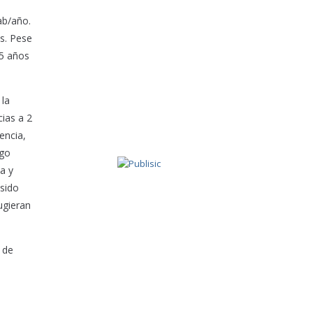
ab/año.
as. Pese
 5 años
 la
ias a 2
encia,
rgo
a y
 sido
ugieran
 de