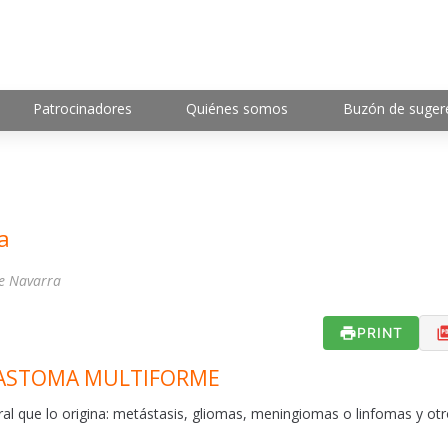
Patrocinadores
Quiénes somos
Buzón de suger
a
de Navarra
PRINT
BLASTOMA MULTIFORME
ral que lo origina: metástasis, gliomas, meningiomas o linfomas y otr