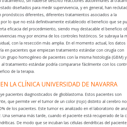
el tratamiento, sin haberse descrito reacciones autoinmunes al trata
estado diseñados para medir supervivencia, y en general, han recluta
 pronósticos diferentes, diferentes tratamientos asociados a la
por lo que no está definitivamente establecido el beneficio que se p
rta eficacia del procedimiento, siendo muy destacable el beneficio o
ivencias muy por encima de los controles históricos. Se subraya la 
sidual, con la resección más amplia. En el momento actual, los datos
ría en pacientes que empiezan tratamiento estándar con cirugía con
 Un grupo homogéneo de pacientes con la misma histología (GBM) y
al tratamiento estándar podría compararse fácilmente con los contr
ficio de la terapia.
 EN LA CLÍNICA UNIVERSIDAD DE NAVARRA
cluye pacientes diagnosticados de glioblastoma. Estos pacientes son
e, que permite ver el tumor de un color (rojo) distinto al cerebro n
0% de los pacientes. Este tumor es analizado en el laboratorio de a
ar. Una semana más tarde, cuando el paciente está recuperado de la ci
ndríticas. De modo que se incuban las células dendríticas del paciente