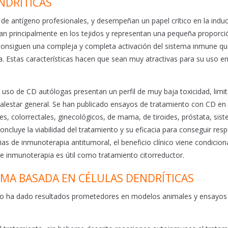
NDRÍTICAS
s de antígeno profesionales, y desempeñan un papel crítico en la indu
zan principalmente en los tejidos y representan una pequeña proporci
ca consiguen una compleja y completa activación del sistema inmune q
 Estas características hacen que sean muy atractivas para su uso e
so de CD autólogas presentan un perfil de muy baja toxicidad, limi
 malestar general. Se han publicado ensayos de tratamiento con CD en 
s, colorrectales, ginecológicos, de mama, de tiroides, próstata, sis
oncluye la viabilidad del tratamiento y su eficacia para conseguir res
as de inmunoterapia antitumoral, el beneficio clínico viene condicio
 inmunoterapia es útil como tratamiento citorreductor.
OMA BASADA EN CÉLULAS DENDRÍTICAS
igno ha dado resultados prometedores en modelos animales y ensayos