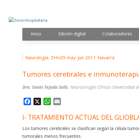
Inicio
Edición digital
Colaboradores
Neurología
ZHn29 may-jun 2011 Navarra
,
Tumores cerebrales e inmunoterapi
Dra. Sonia Tejada Solís
. Neurocirugía Clínica Universidad 
F
X
W
E
a
h
m
I- TRATAMIENTO ACTUAL DEL GLIO
c
a
a
e
t
i
Los tumores cerebrales se clasifican según la célula tumo
b
s
l
tumorales menos frecuentes.
o
A