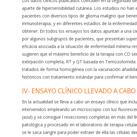
Los datos clínicos publicados coinciden en la seguridad d
aparte de hipersensibilidad cutánea. Los estudios no han 
pacientes con diversos tipos de glioma maligno que tienen
inmunoterapia, y en diferentes estadíos de la enfermedad 
obtener. En todos los ensayos los datos apuntan a una cie
por algunos subgrupos de pacientes, que presentan superv
eficacia asociada a la situación de enfermedad mínima re
sugieren que el máximo beneficio de la terapia con CD se
extirpación completa, RT y QT basada en Temozolomida.
tratados de forma homogénea con la vacunación añadida 
históricos con tratamiento estándar para confirmar el bene
IV- ENSAYO CLÍNICO LLEVADO A CABO
En la actualidad se lleva a cabo un ensayo clínico que in
intervenidos empleando un microscopio con luz fluorescent
(azul) y se consigue l resecciones completas en más del 8
patológica y procesado en el laboratorio de terapia celul
se le saca sangre para poder extraer de ella las células de