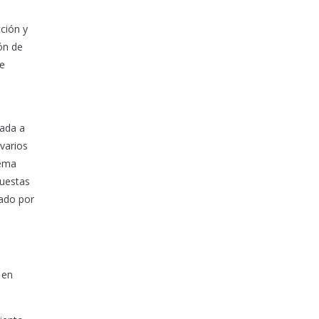
cción y
ón de
ue
n
tada a
varios
tema
puestas
nado por
 en