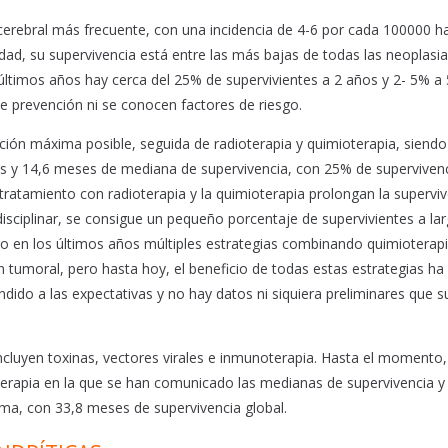
 cerebral más frecuente, con una incidencia de 4-6 por cada 100000 h
idad, su supervivencia está entre las más bajas de todas las neoplasi
s últimos años hay cerca del 25% de supervivientes a 2 años y 2- 5% a
 prevención ni se conocen factores de riesgo.
ación máxima posible, seguida de radioterapia y quimioterapia, siendo
es y 14,6 meses de mediana de supervivencia, con 25% de supervivenc
 tratamiento con radioterapia y la quimioterapia prolongan la superviv
isciplinar, se consigue un pequeño porcentaje de supervivientes a la
do en los últimos años múltiples estrategias combinando quimioterapi
ón tumoral, pero hasta hoy, el beneficio de todas estas estrategias ha
dido a las expectativas y no hay datos ni siquiera preliminares que s
 incluyen toxinas, vectores virales e inmunoterapia. Hasta el momento,
terapia en la que se han comunicado las medianas de supervivencia y
oma, con 33,8 meses de supervivencia global.