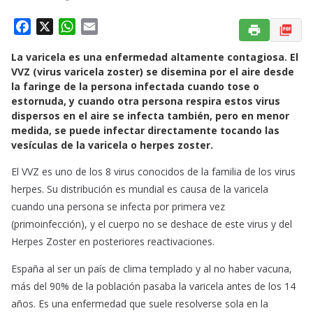
F
X
W
E
a
h
m
La varicela es una enfermedad altamente contagiosa. El
c
a
a
VVZ (virus varicela zoster) se disemina por el aire desde
e
t
i
la faringe de la persona infectada cuando tose o
b
s
l
estornuda, y cuando otra persona respira estos virus
o
A
dispersos en el aire se infecta también, pero en menor
o
p
medida, se puede infectar directamente tocando las
k
p
vesículas de la varicela o herpes zoster.
El VVZ es uno de los 8 virus conocidos de la familia de los virus
herpes. Su distribución es mundial es causa de la varicela
cuando una persona se infecta por primera vez
(primoinfección), y el cuerpo no se deshace de este virus y del
Herpes Zoster en posteriores reactivaciones.
España al ser un país de clima templado y al no haber vacuna,
más del 90% de la población pasaba la varicela antes de los 14
años. Es una enfermedad que suele resolverse sola en la