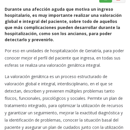
a
h
m
Durante una afección aguda que motiva un ingreso
c
a
a
hospitalario, es muy importante realizar una valoración
e
t
i
global e integral del paciente, sobre todo de aquellos
b
s
l
que más complicaciones pueden desarrollar durante la
o
A
hospitalización, como son los ancianos, para poder
o
p
detectarlo y prevenirlo.
k
p
Por eso en unidades de hospitalización de Geriatría, para poder
conocer mejor el perfil del paciente que ingresa, en todas sus
esferas se realiza una valoración geriátrica integral.
La valoración geriátrica es un proceso estructurado de
valoración global e integral, interdisciplinario, en el que se
detectan, describen y previenen múltiples problemas tanto
físicos, funcionales, psicológicos y sociales. Permite un plan de
tratamiento integrado, para optimizar la utilización de recursos
y garantizar un seguimiento, mejorar la exactitud diagnóstica y
la identificación de problemas, conocer la situación basal del
paciente y asegurar un plan de cuidados junto con la utilización