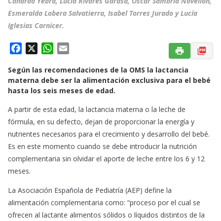
Cañardo Yebra, Lucía Rivarés Garasa, Óscar Sambría Novellón,
Esmeralda Lobera Salvatierra, Isabel Torres Jurado y Lucía
Iglesias Carnicer.
F
X
W
E
a
h
m
Según las recomendaciones de la OMS la lactancia
c
a
a
materna debe ser la alimentación exclusiva para el bebé
e
t
i
hasta los seis meses de edad.
b
s
l
o
A
A partir de esta edad, la lactancia materna o la leche de
o
p
fórmula, en su defecto, dejan de proporcionar la energía y
k
p
nutrientes necesarios para el crecimiento y desarrollo del bebé.
Es en este momento cuando se debe introducir la nutrición
complementaria sin olvidar el aporte de leche entre los 6 y 12
meses.
La Asociación Española de Pediatría (AEP) define la
alimentación complementaria como: “proceso por el cual se
ofrecen al lactante alimentos sólidos o líquidos distintos de la