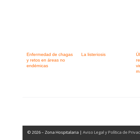
Enfermedad de chagas
La listeriosis
Ú
y retos en áreas no
r
endémicas
v
m
© 2026 – Zona Hospitalaria |
Aviso Legal y Política de Priva