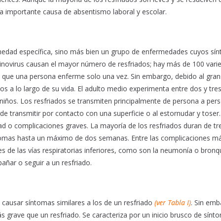
a importante causa de absentismo laboral y escolar.
medad específica, sino más bien un grupo de enfermedades cuyos sí
inovirus causan el mayor número de resfriados; hay más de 100 vari
an que una persona enferme solo una vez. Sin embargo, debido al gran
s a lo largo de su vida. El adulto medio experimenta entre dos y tre
 niños. Los resfriados se transmiten principalmente de persona a per
e transmitir por contacto con una superficie o al estornudar y toser.
d o complicaciones graves. La mayoría de los resfriados duran de tr
tomas hasta un máximo de dos semanas. Entre las complicaciones m
es de las vías respiratorias inferiores, como son la neumonía o bronqui
añar o seguir a un resfriado.
e causar síntomas similares a los de un resfriado
(ver Tabla I)
. Sin emb
s grave que un resfriado. Se caracteriza por un inicio brusco de sínt