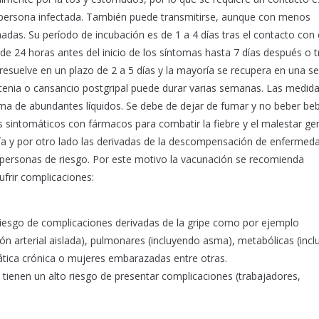
 persona infectada. También puede transmitirse, aunque con menos
adas. Su período de incubación es de 1 a 4 días tras el contacto con e
e 24 horas antes del inicio de los síntomas hasta 7 días después o t
e resuelve en un plazo de 2 a 5 días y la mayoría se recupera en una 
stenia o cansancio postgripal puede durar varias semanas. Las medid
toma de abundantes líquidos. Se debe de dejar de fumar y no beber be
 sintomáticos con fármacos para combatir la fiebre y el malestar gen
ía y por otro lado las derivadas de la descompensación de enfermed
personas de riesgo. Por este motivo la vacunación se recomienda
frir complicaciones:
iesgo de complicaciones derivadas de la gripe como por ejemplo
n arterial aislada), pulmonares (incluyendo asma), metabólicas (incl
pática crónica o mujeres embarazadas entre otras.
 tienen un alto riesgo de presentar complicaciones (trabajadores,