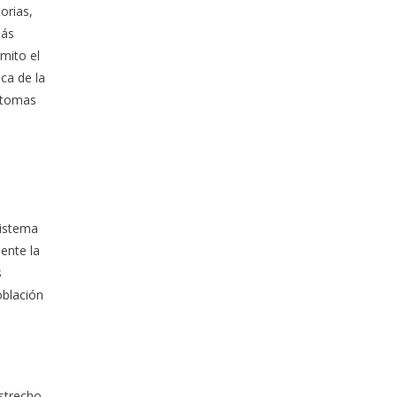
orias,
más
mito el
ca de la
íntomas
sistema
ente la
s
oblación
estrecho