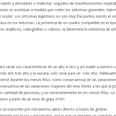
ulares y articulares o malestar, seguidos de manifestaciones respirat
ratorias se acentúan a medida que ceden los síntomas generales. Ade
r ocular. Los síntomas digestivos no son muy frecuentes siendo el vó
basa en los síntomas. La presencia de un cuadro compatible en la épo
ios analíticos, radiografías o cultivos, la determina la existencia de s
ra variar sus características de un año a otro y así evadir a nuestro 
tar año tras año y la vacuna solo sirve para un solo año. Habitualm
ente durante los meses fríos, como consecuencia de las variacione
secuencia de las variaciones mayores del virus frente a las que la p
n cantidad de personas, y no necesariamente en los meses fríos. La
eró a partir de un virus de gripe H1N1.
pe se transmite por mecanismo aéreo directo a través de gotitas
almente por la tos y estornudos, por lo que se requiere un contacto 