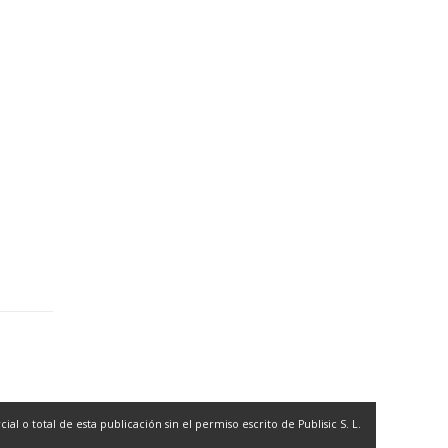
l o total de esta publicación sin el permiso escrito de Publisic S. L.