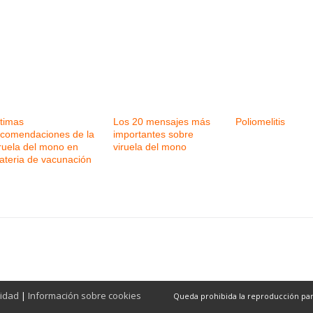
ltimas
Los 20 mensajes más
Poliomelitis
ecomendaciones de la
importantes sobre
iruela del mono en
viruela del mono
ateria de vacunación
cidad
|
Información sobre cookies
Queda prohibida la reproducción parcia