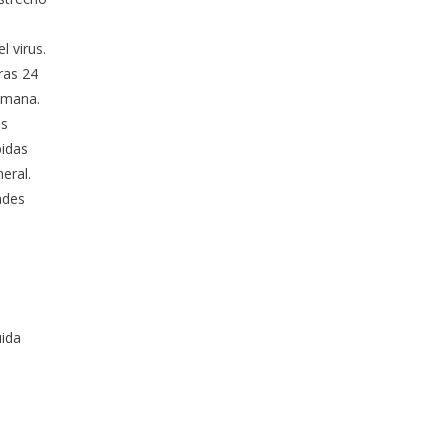
l virus.
ras 24
semana.
as
bidas
eral.
ades
uida