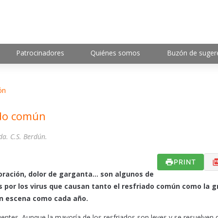
Patrocinadores
Quiénes somos
Buzón de suger
ón
ado común
a. C.S. Berdún.
PRINT
oración, dolor de garganta… son algunos de
 por los virus que causan tanto el resfriado común como la gr
 en escena como cada año.
ntes. Aunque la mayoría de los resfriados son leves y se resuelven 