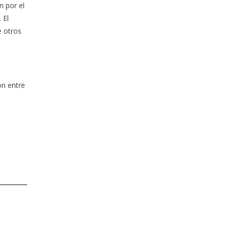
n por el
 El
e otros
ón entre