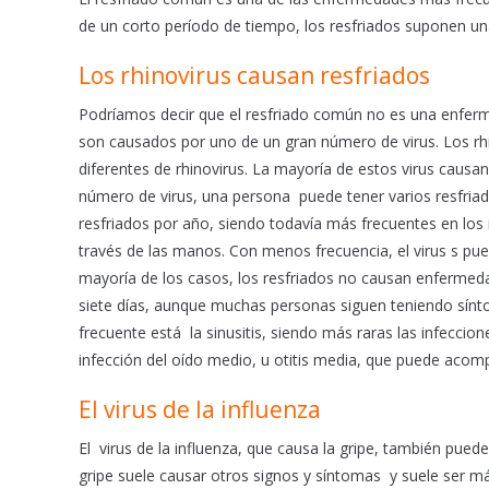
o
p
de un corto período de tiempo, los resfriados suponen un
k
p
Los rhinovirus causan resfriados
Podríamos decir que el resfriado común no es una enfer
son causados por uno de un gran número de virus. Los rh
diferentes de rhinovirus. La mayoría de estos virus caus
número de virus, una persona puede tener varios resfriado
resfriados por año, siendo todavía más frecuentes en los
través de las manos. Con menos frecuencia, el virus s pued
mayoría de los casos, los resfriados no causan enfermeda
siete días, aunque muchas personas siguen teniendo sín
frecuente está la sinusitis, siendo más raras las infeccion
infección del oído medio, u otitis media, que puede acomp
El virus de la influenza
El virus de la influenza, que causa la gripe, también pued
gripe suele causar otros signos y síntomas y suele ser má