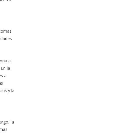
ntomas
edades
s
sona a
 En la
es a
ás
tis y la
argo, la
omas