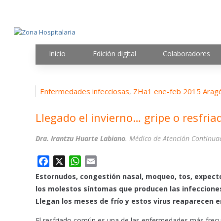
Inicio
Edición digital
Colaboradores
Enfermedades infecciosas
ZHa1 ene-feb 2015 Arag
,
Llegado el invierno… gripe o resfri
Dra. Irantzu Huarte Labiano
. Médico de Atención Continuad
F
X
W
E
a
h
m
Estornudos, congestión nasal, moqueo, tos, expect
c
a
a
los molestos síntomas que producen las infecciones
e
t
i
Llegan los meses de frío y estos virus reaparecen
b
s
l
o
A
El resfriado común es una de las enfermedades más frecue