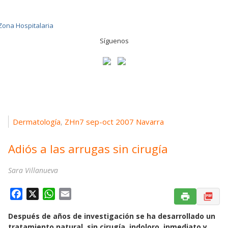
Síguenos
Dermatología
ZHn7 sep-oct 2007 Navarra
,
Adiós a las arrugas sin cirugía
Sara Villanueva
F
X
W
E
a
h
m
Después de años de investigación se ha desarrollado un
c
a
a
tratamiento natural, sin cirugía, indoloro, inmediato y