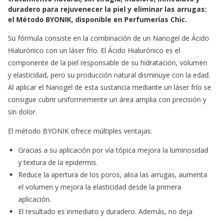
e
t
i
duradero para rejuvenecer la piel y eliminar las arrugas:
b
s
l
el Método BYONIK, disponible en Perfumerías Chic.
o
A
o
p
Su fórmula consiste en la combinación de un Nanogel de Ácido
k
p
Hialurónico con un láser frío. El Ácido Hialurónico es el
componente de la piel responsable de su hidratación, volumen
y elasticidad, pero su producción natural disminuye con la edad.
Al aplicar el Nanogel de esta sustancia mediante un láser frío se
consigue cubrir uniformemente un área amplia con precisión y
sin dolor.
El método BYONIK ofrece múltiples ventajas:
Gracias a su aplicación por vía tópica mejora la luminosidad
y textura de la epidermis.
Reduce la apertura de los poros, alisa las arrugas, aumenta
el volumen y mejora la elasticidad desde la primera
aplicación.
El resultado es inmediato y duradero. Además, no deja