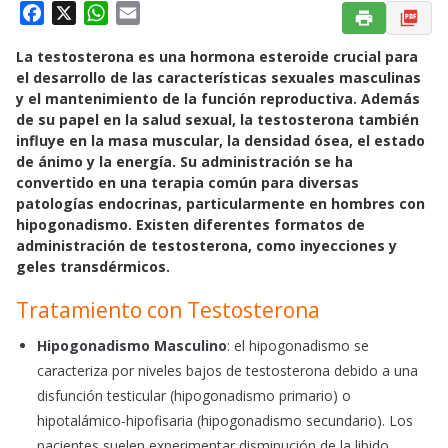
F
X
W
E
a
h
m
La testosterona es una hormona esteroide crucial para
c
a
a
el desarrollo de las características sexuales masculinas
e
t
i
y el mantenimiento de la función reproductiva. Además
b
s
l
de su papel en la salud sexual, la testosterona también
o
A
influye en la masa muscular, la densidad ósea, el estado
o
p
de ánimo y la energía. Su administración se ha
k
p
convertido en una terapia común para diversas
patologías endocrinas, particularmente en hombres con
hipogonadismo. Existen diferentes formatos de
administración de testosterona, como inyecciones y
geles transdérmicos.
Tratamiento con Testosterona
Hipogonadismo Masculino
: el hipogonadismo se
caracteriza por niveles bajos de testosterona debido a una
disfunción testicular (hipogonadismo primario) o
hipotalámico-hipofisaria (hipogonadismo secundario). Los
pacientes suelen experimentar disminución de la libido,