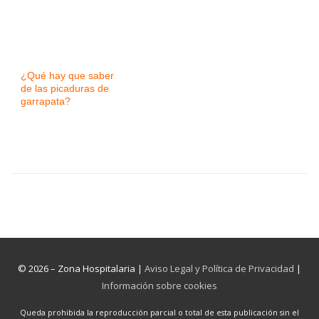
¿Qué hay que saber
de las picaduras de
garrapata?
© 2026 – Zona Hospitalaria |
Aviso Legal y Política de Privacidad
|
Información sobre cookies
Queda prohibida la reproducción parcial o total de esta publicación sin el