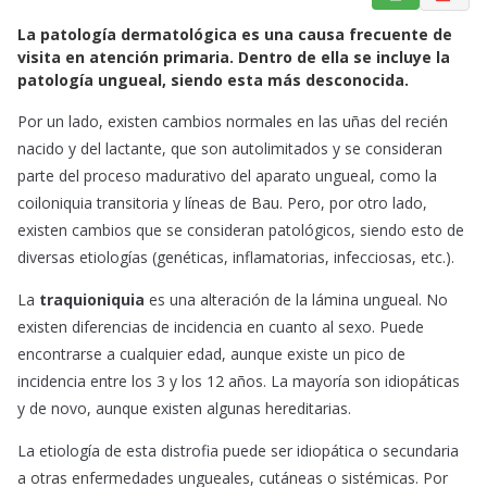
a
h
m
La patología dermatológica es una causa frecuente de
c
a
a
visita en atención primaria. Dentro de ella se incluye la
e
t
i
patología ungueal, siendo esta más desconocida.
b
s
l
o
A
Por un lado, existen cambios normales en las uñas del recién
o
p
nacido y del lactante, que son autolimitados y se consideran
k
p
parte del proceso madurativo del aparato ungueal, como la
coiloniquia transitoria y líneas de Bau. Pero, por otro lado,
existen cambios que se consideran patológicos, siendo esto de
diversas etiologías (genéticas, inflamatorias, infecciosas, etc.).
La
traquioniquia
es una alteración de la lámina ungueal. No
existen diferencias de incidencia en cuanto al sexo. Puede
encontrarse a cualquier edad, aunque existe un pico de
incidencia entre los 3 y los 12 años. La mayoría son idiopáticas
y de novo, aunque existen algunas hereditarias.
La etiología de esta distrofia puede ser idiopática o secundaria
a otras enfermedades ungueales, cutáneas o sistémicas. Por