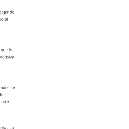
dejar de
io al
 que lo
prensiva
mador de
ebes
ituto
cológico