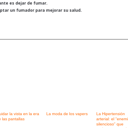
ante es dejar de fumar.
ptar un fumador para mejorar su salud.
idar la vista en la era
La moda de los vapers
La Hipertensión
 las pantallas
arterial: el “enem
silencioso” que