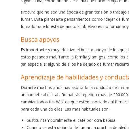
significativa, como puede ser el día que nació el hijo o un 
Procura que no sea una época de gran tensión o trabajo
fumar. Evita plantearte pensamientos como “dejar de fum
fumador que lo esta dejando. El objetivo es no fumar hoy
Busca apoyos
Es importante y muy efectivo el buscar apoyo de los que
estas pasando mal. Tanto la familia y amigos, como los 
(en especial si alguno de ellos ha dejado de fumar recien
Aprendizaje de habilidades y conduct
Durante muchos años has asociado la conducta de fumar 
un paquete al día, al año habrás repetido mas de 200.000 v
cambiar todos tus hábitos que estén asociados al fumar. 
para cada una de ellas. Las mas habituales son :
Sustituir temporalmente el café por otra bebida.
Cuando se está dejando de fumar, la practica de algún