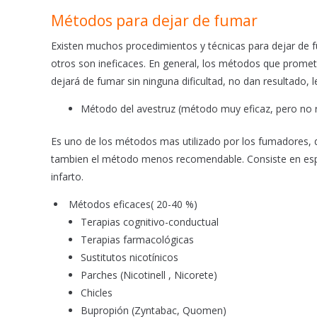
o
p
Métodos para dejar de fumar
k
p
Existen muchos procedimientos y técnicas para dejar de 
otros son ineficaces. En general, los métodos que promete
dejará de fumar sin ninguna dificultad, no dan resultado, 
Método del avestruz (método muy eficaz, pero no
Es uno de los métodos mas utilizado por los fumadores, qu
tambien el método menos recomendable. Consiste en esper
infarto.
Métodos eficaces( 20-40 %)
Terapias cognitivo-conductual
Terapias farmacológicas
Sustitutos nicotínicos
Parches (Nicotinell , Nicorete)
Chicles
Bupropión (Zyntabac, Quomen)