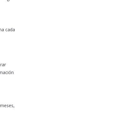
ma cada
rar
rmación
s meses,