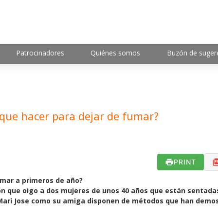
Patrocinadores
Quiénes somos
Buzón de suger
que hacer para dejar de fumar?
PRINT
umar a primeros de año?
ión que oigo a dos mujeres de unos 40 años que están sentadas
 Mari Jose como su amiga disponen de métodos que han demo