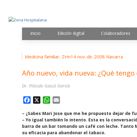
Inicio
Edición digital
Colaboradores
Medicina familiar
ZHn14 nov-dic 2008 Navarra
,
Año nuevo, vida nueva: ¿Qué tengo 
Dr. Plácido Gascó García
F
X
W
E
a
h
m
– ¿Sabes Mari Jose que me he propuesto dejar de f
c
a
a
– Yo igual también lo intento. Esta es la conversac
e
t
i
barra de un bar tomando un café con leche. Tanto
b
s
l
su eficacia para abandonar el tabaco.
o
A