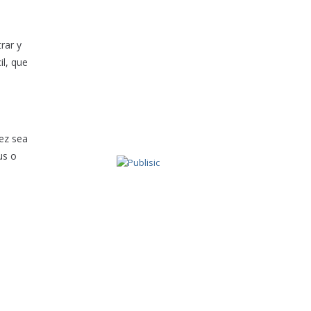
rar y
il, que
vez sea
us o