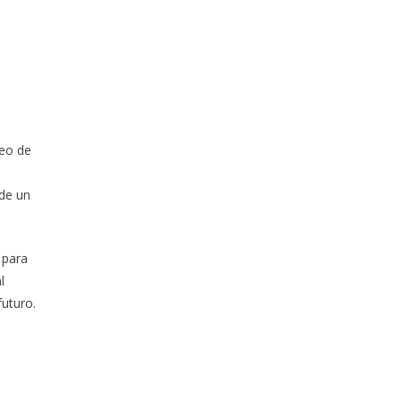
seo de
 de un
 para
l
futuro.