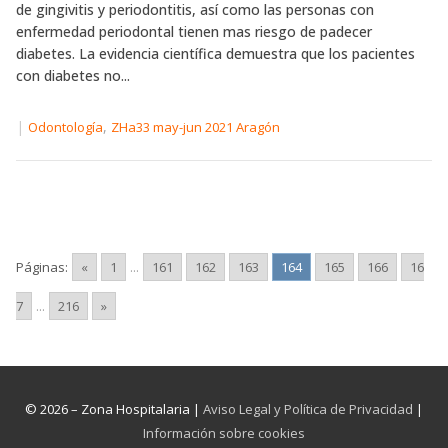
de gingivitis y periodontitis, así como las personas con
enfermedad periodontal tienen mas riesgo de padecer
diabetes. La evidencia científica demuestra que los pacientes
con diabetes no...
|
,
Odontología
ZHa33 may-jun 2021 Aragón
Páginas:
«
1
...
161
162
163
164
165
166
16
7
...
216
»
© 2026 – Zona Hospitalaria |
Aviso Legal y Política de Privacidad
|
Información sobre cookies