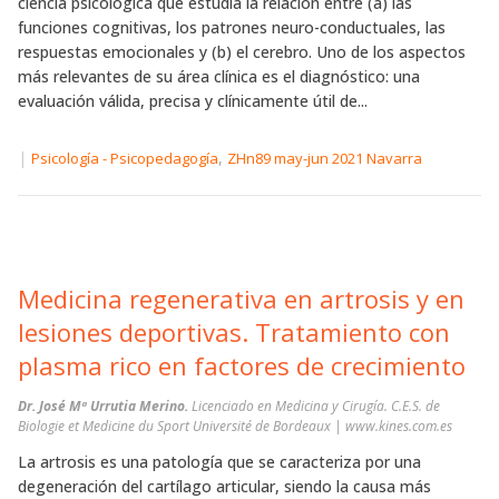
ciencia psicológica que estudia la relación entre (a) las
funciones cognitivas, los patrones neuro-conductuales, las
respuestas emocionales y (b) el cerebro. Uno de los aspectos
más relevantes de su área clínica es el diagnóstico: una
evaluación válida, precisa y clínicamente útil de...
|
,
Psicología - Psicopedagogía
ZHn89 may-jun 2021 Navarra
Medicina regenerativa en artrosis y en
lesiones deportivas. Tratamiento con
plasma rico en factores de crecimiento
Dr. José Mª Urrutia Merino.
Licenciado en Medicina y Cirugía. C.E.S. de
Biologie et Medicine du Sport Université de Bordeaux | www.kines.com.es
La artrosis es una patología que se caracteriza por una
degeneración del cartílago articular, siendo la causa más