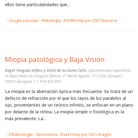
ellos tiene particularidades que...
|
,
Cirugía vascular - Flebología
ZHn89 may-jun 2021 Navarra
Miopía patológica y Baja Visión
Ángel Yanguas Alfaro y Silvia de la Llama Celis.
Optometristas especilistas
en Baja Visión de Yanguas Ópticos. Pº María Agustín, 113 (Pza. Europa) |
50003 Zaragoza | T. 976 443 995
La miopía es la aberración óptica más frecuente. Se trata de un
defecto de refracción por el que los rayos de luz paralelos al
ojo, provenientes de un teórico infinito, se enfocan en un plano
por delante de la retina. La miopía simple o fisiológica es la
más prevalente. La...
|
,
Oftalmología - Optometría
ZHa33 may-jun 2021 Aragón