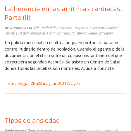
La herencia en las arritmias cardíacas.
Parte (II)
Dr. Antonio Asso
. Jefe Unidad de Arritmias, Hospital Universitario Miguel
Servet. Director Unidad de Arritmias, Hospital Quiron Salud, Zaragoza
Un policía municipal da el alto a un joven motorista para un
control rutinario dentro de población. Cuando el agente pide la
documentación el chico sufre un colapso instantáneo del que
se recupera segundos después. Se asiste en Centro de Salud
donde todas las pruebas son normales. Acude a consulta...
|
,
Cardiología
ZHa33 may-jun 2021 Aragón
Tipos de ansiedad
David Parra Olivar.
Enfermero. Unidad de Cuidados Intensivos. Hospital