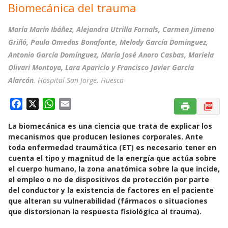
Biomecánica del trauma
María Marín Ibáñez, Alejandra Utrilla Fornals, Carmen Jimeno
Griñó, Paula Omedas Bonafonte, Melody García Domínguez,
Antonio García Domínguez, María José Anoro Casbas, Mariela
Olivari Montoya, Lara Aparicio y Francisco Javier García
Alarcón
. Hospital San Jorge. Huesca
F
X
W
E
a
h
m
La biomecánica es una ciencia que trata de explicar los
c
a
a
mecanismos que producen lesiones corporales. Ante
e
t
i
toda enfermedad traumática (ET) es necesario tener en
b
s
l
cuenta el tipo y magnitud de la energía que actúa sobre
o
A
el cuerpo humano, la zona anatómica sobre la que incide,
o
p
el empleo o no de dispositivos de protección por parte
k
p
del conductor y la existencia de factores en el paciente
que alteran su vulnerabilidad (fármacos o situaciones
que distorsionan la respuesta fisiológica al trauma).