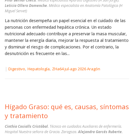
Pilar Bernal Checa
. Médico especialista Aparato Digestivo (H San Jorge).
Leticia Ollero Domenche
. Médico especialista en Anatomía Patológica (H
Miguel Servet)
La nutrición desempeña un papel esencial en el cuidado de las
personas con enfermedad hepática crónica. Un estado
nutricional adecuado contribuye a preservar la masa muscular,
mantener la energía diaria, mejorar la respuesta al tratamiento
y disminuir el riesgo de complicaciones. Por el contrario, la
desnutrición es frecuente en las...
|
,
,
Digestivo
Hepatología
ZHa64 jul-ago 2026 Aragón
Hígado Graso: qué es, causas, síntomas
y tratamiento
Cinthia Cosialls Cristóbal.
Técnico en cuidados Auxiliares de enfermería.
Hospital Nuestra señora de Gracia. Zaragoza.
Alejandra Garcés Ruberte.