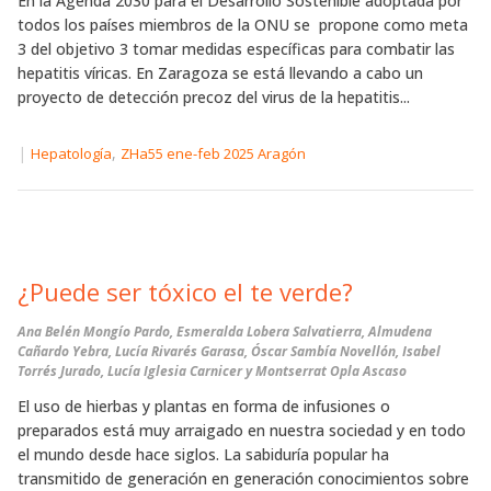
En la Agenda 2030 para el Desarrollo Sostenible adoptada por
todos los países miembros de la ONU se propone como meta
3 del objetivo 3 tomar medidas específicas para combatir las
hepatitis víricas. En Zaragoza se está llevando a cabo un
proyecto de detección precoz del virus de la hepatitis...
|
,
Hepatología
ZHa55 ene-feb 2025 Aragón
¿Puede ser tóxico el te verde?
Ana Belén Mongío Pardo, Esmeralda Lobera Salvatierra, Almudena
Cañardo Yebra, Lucía Rivarés Garasa, Óscar Sambía Novellón, Isabel
Torrés Jurado, Lucía Iglesia Carnicer y Montserrat Opla Ascaso
El uso de hierbas y plantas en forma de infusiones o
preparados está muy arraigado en nuestra sociedad y en todo
el mundo desde hace siglos. La sabiduría popular ha
transmitido de generación en generación conocimientos sobre