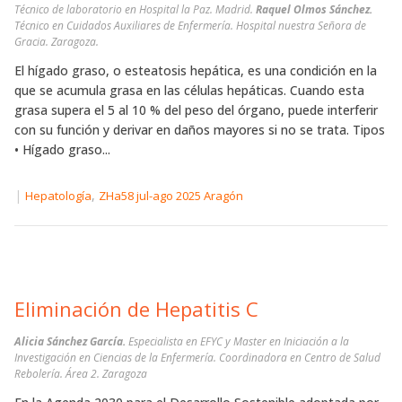
Técnico de laboratorio en Hospital la Paz. Madrid.
Raquel Olmos Sánchez.
Técnico en Cuidados Auxiliares de Enfermería. Hospital nuestra Señora de
Gracia. Zaragoza.
El hígado graso, o esteatosis hepática, es una condición en la
que se acumula grasa en las células hepáticas. Cuando esta
grasa supera el 5 al 10 % del peso del órgano, puede interferir
con su función y derivar en daños mayores si no se trata. Tipos
• Hígado graso...
|
,
Hepatología
ZHa58 jul-ago 2025 Aragón
Eliminación de Hepatitis C
Alicia Sánchez García.
Especialista en EFYC y Master en Iniciación a la
Investigación en Ciencias de la Enfermería. Coordinadora en Centro de Salud
Rebolería. Área 2. Zaragoza