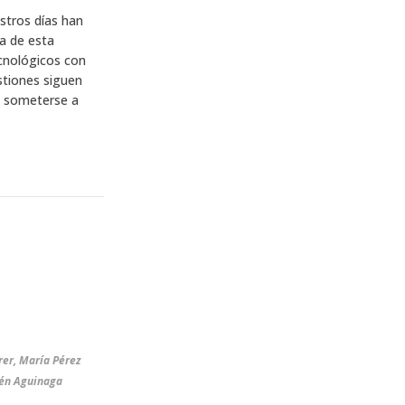
stros días han
a de esta
ecnológicos con
stiones siguen
a someterse a
er, María Pérez
lén Aguinaga