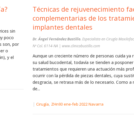
ía?
Técnicas de rejuvenecimiento fac
complementarias de los tratami
implantes dentales
ices sin
uy poco
Dr. Ángel Fernández Bustillo.
Especialista en Cirugía Maxilofac
s son, por
Nª Col. 6114-NA | www.clinicabustillo.com
ser o
Aunque un creciente número de personas cuida ya 
n), y el
su salud bucodental, todavía se tienden a posponer
tratamientos que requieren una actuación más prof
ocurrir con la pérdida de piezas dentales, cuya susti
desgracia, se retrasa más de lo necesario. Como a
de...
|
,
Cirugía
ZHn93 ene-feb 2022 Navarra