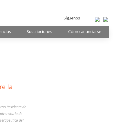
Síguenos
encias
Suscripciones
Cómo anunciarse
e la
rno Residente de
niversitario de
Terapéutica del