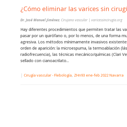
¿Cómo eliminar las varices sin cirug
Dr. José Manuel Jiménez.
Cirujano vascular | varicessincirugia.org
Hay diferentes procedimientos que permiten tratar las var
pasar por un quirófano o, por lo menos, de una forma m
agresiva. Los métodos mínimamente invasivos existente
orden de aparición: la microespuma, la termoablación (lá
radiofrecuencia), las técnicas mecánico/químicas (Clari Vei
sellado con cianoacrilato...
|
,
Cirugía vascular - Flebología
ZHn93 ene-feb 2022 Navarra