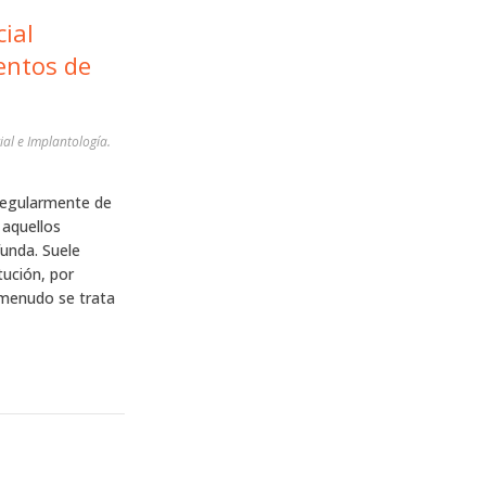
ial
entos de
ial e Implantología.
regularmente de
 aquellos
unda. Suele
tución, por
 menudo se trata