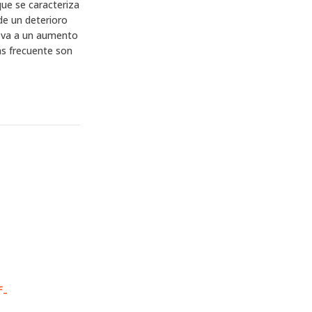
ue se caracteriza
e un deterioro
leva a un aumento
ás frecuente son
f-