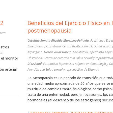
 2
Beneficios del Ejercicio Físico en l
postmenopausia
arra.
Catalina Renata Elizalde Martínez-Peñuela.
Facultativo Espec
Ginecología y Obstetricia. Centro de Atención a la Salud sexual 
estros
Azpilagaña.
Nerea Villar García.
Facultativo Especialista Adjun
ha
 el monitor
Obstetricia. Centro de Atención a la Salud sexual y reproduct
Diaz Abad.
Facultativo Especialista Adjunto en Ginecología y Ob
ón arterial
Atención a la Salud sexual y reproductiva de Elizondo
La Menopausia es un periodo de transición que tod
una edad media aproximada de 50 años que se ve i
multitud de cambios tanto fisiológicos como psicol
trata de una enfermedad, pero en ocasiones, los c
hormonales (el descenso de los estrógenos) secunda
|
,