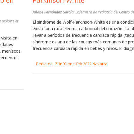
co en
Parkinson-White
Jaione Fernández García.
Enfermera de Pediatría del Centro de
 Biologie et
El síndrome de Wolf-Parkinson-White es una condici
existe una ruta eléctrica adicional del corazón. La 
llevar a períodos de frecuencia cardíaca rápida (taqu
 visita en
síndrome es una de las causas más comunes de pr
 edades
frecuencia cardíaca rápida en bebés y niños. El diagn
, meniscos
frecuentes
|
,
Pediatría
ZHn93 ene-feb 2022 Navarra