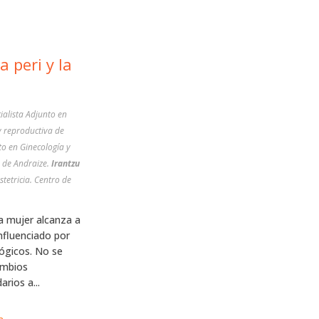
a peri y la
ialista Adjunto en
y reproductiva de
to en Ginecología y
iva de Andraize.
Irantzu
stetricia. Centro de
a mujer alcanza a
nfluenciado por
ógicos. No se
ambios
rios a...