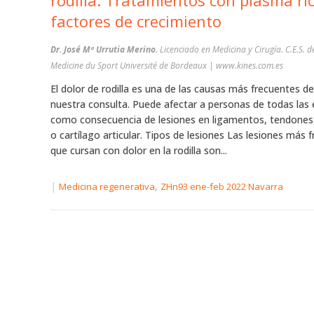
rodilla. Tratamientos con plasma ri
factores de crecimiento
Dr. José Mª Urrutia Merino.
Licenciado en Medicina y Cirugía. C.E.S. de
Medicine du Sport Université de Bordeaux | www.kines.com.es
El dolor de rodilla es una de las causas más frecuentes de
nuestra consulta. Puede afectar a personas de todas las
como consecuencia de lesiones en ligamentos, tendones
o cartílago articular. Tipos de lesiones Las lesiones más 
que cursan con dolor en la rodilla son...
|
,
Medicina regenerativa
ZHn93 ene-feb 2022 Navarra