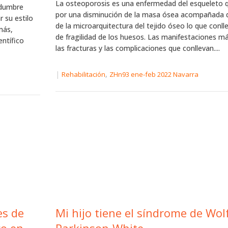
La osteoporosis es una enfermedad del esqueleto q
idumbre
por una disminución de la masa ósea acompañada d
 su estilo
de la microarquitectura del tejido óseo lo que conl
más,
de fragilidad de los huesos. Las manifestaciones m
entífico
las fracturas y las complicaciones que conllevan....
|
,
Rehabilitación
ZHn93 ene-feb 2022 Navarra
es de
Mi hijo tiene el síndrome de Wol