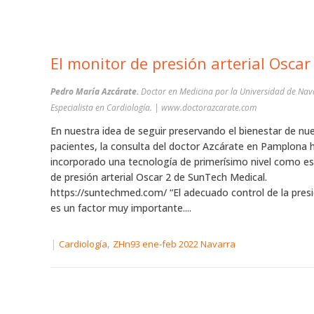
El monitor de presión arterial Oscar
Pedro María Azcárate.
Doctor en Medicina por la Universidad de Nav
Especialista en Cardiología. | www.doctorazcarate.com
En nuestra idea de seguir preservando el bienestar de nu
pacientes, la consulta del doctor Azcárate en Pamplona 
incorporado una tecnología de primerísimo nivel como es
de presión arterial Oscar 2 de SunTech Medical.
https://suntechmed.com/ “El adecuado control de la presi
es un factor muy importante....
|
,
Cardiología
ZHn93 ene-feb 2022 Navarra