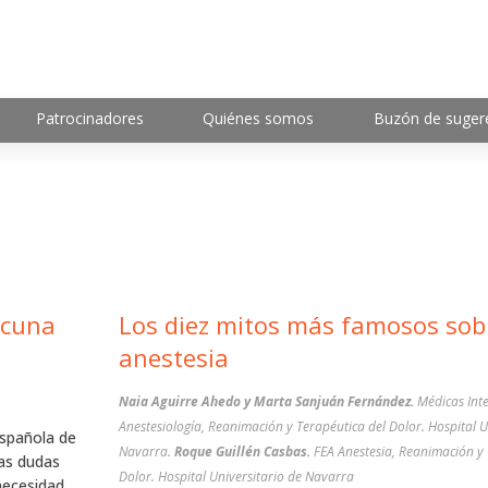
Patrocinadores
Quiénes somos
Buzón de suger
acuna
Los diez mitos más famosos sobr
anestesia
Naia Aguirre Ahedo y Marta Sanjuán Fernández.
Médicas Inte
Anestesiología, Reanimación y Terapéutica del Dolor. Hospital U
Española de
Navarra.
Roque Guillén Casbas.
FEA Anestesia, Reanimación y 
las dudas
Dolor. Hospital Universitario de Navarra
 necesidad