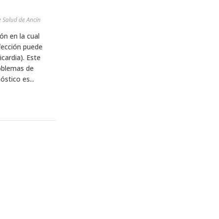
 Salud de Ancín
ón en la cual
afección puede
icardia). Este
oblemas de
óstico es...