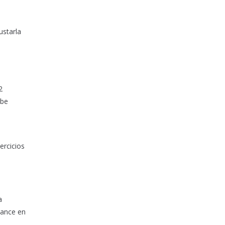
ustarla
2
ebe
ercicios
a
cance en