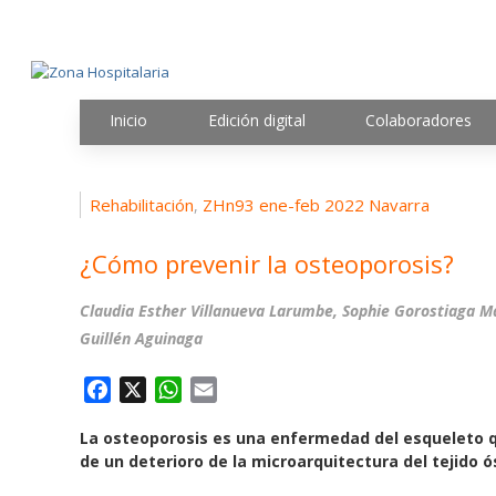
Inicio
Edición digital
Colaboradores
Rehabilitación
ZHn93 ene-feb 2022 Navarra
,
¿Cómo prevenir la osteoporosis?
Claudia Esther Villanueva Larumbe, Sophie Gorostiaga Ma
Guillén Aguinaga
F
X
W
E
a
h
m
La osteoporosis es una enfermedad del esqueleto 
c
a
a
de un deterioro de la microarquitectura del tejido 
e
t
i