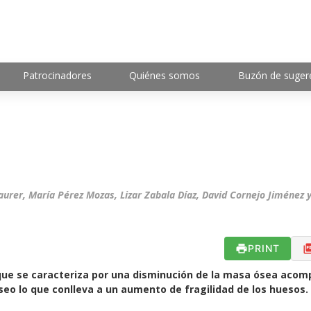
Patrocinadores
Quiénes somos
Buzón de suger
urer, María Pérez Mozas, Lizar Zabala Díaz, David Cornejo Jiménez 
PRINT
que se caracteriza por una disminución de la masa ósea aco
óseo lo que conlleva a un aumento de fragilidad de los huesos.