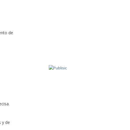
ento de
ecisa.
s y de