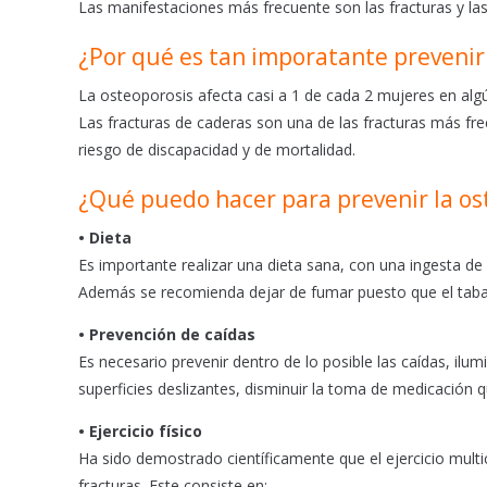
b
s
l
Las manifestaciones más frecuente son las fracturas y la
o
A
o
p
¿Por qué es tan imporatante prevenir 
k
p
La osteoporosis afecta casi a 1 de cada 2 mujeres en a
Las fracturas de caderas son una de las fracturas más fr
riesgo de discapacidad y de mortalidad.
¿Qué puedo hacer para prevenir la os
• Dieta
Es importante realizar una dieta sana, con una ingesta de
Además se recomienda dejar de fumar puesto que el taba
• Prevención de caídas
Es necesario prevenir dentro de lo posible las caídas, ilu
superficies deslizantes, disminuir la toma de medicación 
• Ejercicio físico
Ha sido demostrado científicamente que el ejercicio mult
fracturas. Este consiste en: