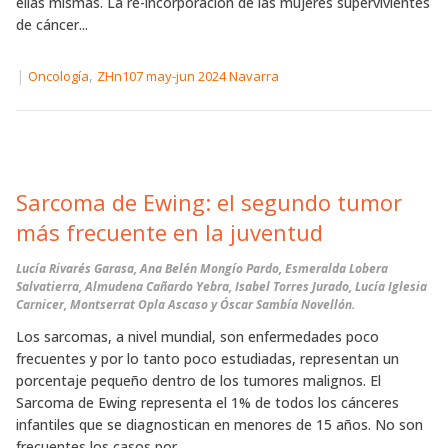
ellas mismas. La re-incorporación de las mujeres supervivientes
de cáncer...
|
,
Oncología
ZHn107 may-jun 2024 Navarra
Sarcoma de Ewing: el segundo tumor
más frecuente en la juventud
Lucía Rivarés Garasa, Ana Belén Mongío Pardo, Esmeralda Lobera
Salvatierra, Almudena Cañardo Yebra, Isabel Torres Jurado, Lucía Iglesia
Carnicer, Montserrat Opla Ascaso y Óscar Sambía Novellón.
Los sarcomas, a nivel mundial, son enfermedades poco
frecuentes y por lo tanto poco estudiadas, representan un
porcentaje pequeño dentro de los tumores malignos. El
Sarcoma de Ewing representa el 1% de todos los cánceres
infantiles que se diagnostican en menores de 15 años. No son
frecuentes los casos por...