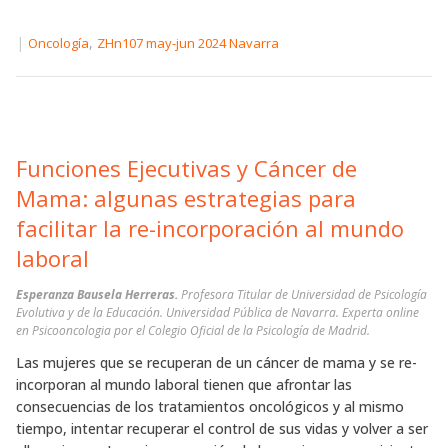
|
,
Oncología
ZHn107 may-jun 2024 Navarra
Funciones Ejecutivas y Cáncer de
Mama: algunas estrategias para
facilitar la re-incorporación al mundo
laboral
Esperanza Bausela Herreras.
Profesora Titular de Universidad de Psicología
Evolutiva y de la Educación. Universidad Pública de Navarra. Experta online
en Psicooncologia por el Colegio Oficial de la Psicología de Madrid.
Las mujeres que se recuperan de un cáncer de mama y se re-
incorporan al mundo laboral tienen que afrontar las
consecuencias de los tratamientos oncológicos y al mismo
tiempo, intentar recuperar el control de sus vidas y volver a ser