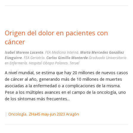
Origen del dolor en pacientes con
cáncer
Isabel Moreno Lucente
. FEA Medicina Interna.
Marta Mercedes González
Eizaguirre
. FEA Geriatría.
Carlos Gimillo Monterde
.Graduado Universitario
en Enfermería. Hospital Obispo Polanco. Teruel
A nivel mundial, se estima que hay 20 millones de nuevos casos
de cáncer al año, generando más de 10 millones de muertes
asociadas a la enfermedad o a complicaciones de la misma.
Pese a los múltiples avances en el campo de la oncología, uno
de los síntomas más frecuentes...
|
,
Oncología
ZHa45 may-jun 2023 Aragón