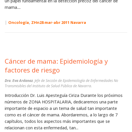
un papel fundamental en la detección precoz del cáncer de
mama....
|
,
Oncología
ZHn28 mar-abr 2011 Navarra
Cáncer de mama: Epidemiología y
factores de riesgo
Dra. Eva Ardanaz
. Jefe de Sección de Epidemiología de Enfermedades No
Transmisibles del Instituto de Salud Pública de Navarra.
Introducción Dr. Luis Apesteguía Ciriza Durante los próximos
números de ZONA HOSPITALARIA, dedicaremos una parte
importante de espacio a un tema de salud tan importante
como es el cáncer de mama. Abordaremos, a lo largo de 7
capítulos, todos los aspectos más importantes que se
relacionan con esta enfermedad, tan...