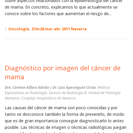
sobre aspectos relacionados con la epidemiología del cáncer
de mama. En concreto, explicamos lo que actualmente se
conoce sobre los factores que aumentan el riesgo de...
|
,
Oncología
ZHn28 mar-abr 2011 Navarra
Diagnóstico por imagen del cáncer de
mama
Dra. Carmen Alfaro Adrián
y
Dr. Luis Apesteguía Ciriza
. Médicos
Especialistas en Radiología. Servicio de Radiología B. Unidad de Patología
Mamaria. Complejo Hospitalario de Navarra.
Las causas del cáncer de mama son poco conocidas y por
tanto se desconoce también la forma de prevenirlo, de modo
que es de gran importancia conseguir diagnosticarlo lo antes
posible. Las técnicas de imagen o técnicas radiológicas juegan