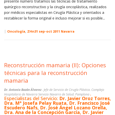
presente número tratamos las técnicas de tratamiento
quirúrgico reconstructivo y la cirugía oncoplástica, realizados
por médicos especialistas en Cirugía Plástica y orientados a
restablecer la forma original e incluso mejorar si es posible...
|
,
Oncología
ZHn31 sep-oct 2011 Navarra
Reconstrucción mamaria (II): Opciones
técnicas para la reconstrucción
mamaria
Dr. Antonio Bazán Álvarez
. Jefe de Servicio de Cirugía Plástica. Complejo
.
Hospitalario de Navarra Servicio Navarro de Salud. Pamplona
Especialistas del Servicio:
Dr. Javier Oroz Torres,
Dra. Mª Josefa Pelay Ruata, Dr. Francisco José
Escudero Nafs, Dr. José Ángel Lozano Orella,
Dra. Ana de la Concepción García, Dr. Javier