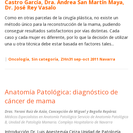
Castro García, Dra. Andrea San Martín Maya,
Dr. José Rey Vasalo
Como en otras parcelas de la cirugía plástica, no existe un
método único para la reconstrucción de la mama, pudiendo
conseguir resultados satisfactorios por vías distintas. Cada
caso y cada mujer es diferente, por lo que la decisión de utilizar
una u otra técnica debe estar basada en factores tales...
|
,
,
Oncología
Sin categoría
ZHn31 sep-oct 2011 Navarra
Anatomía Patológica: diagnóstico de
cáncer de mama
Dras. Yerani Ruiz de Azúa, Concepción de Miguel y Begoña Repáraz
.
Médicos Especialistas en Anatomía Patológica Servicio de Anatomía Patológica
B, Unidad de Patología Mamaria. Complejo Hospitalario de Navarra
Introducción Dr. Luis Apesteguía Ciriza Unidad de Patología