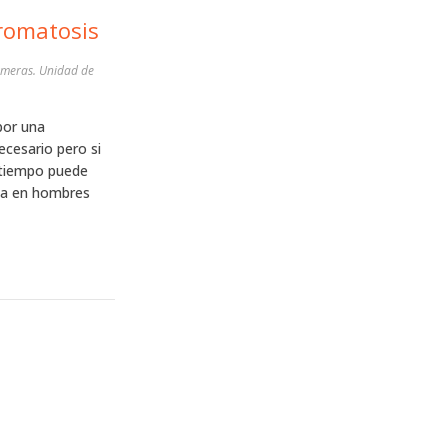
es alto: Hemocromatosis
por una
ecesario pero si
 tiempo puede
sta en hombres