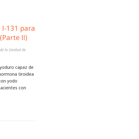
 I-131 para
Parte II)
de la Unidad de
e yoduro capaz de
a hormona tiroidea
 con yodo
pacientes con