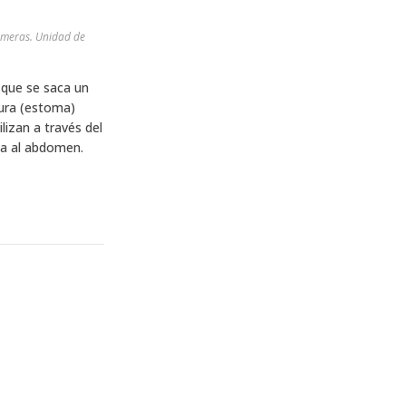
meras. Unidad de
 que se saca un
tura (estoma)
izan a través del
da al abdomen.