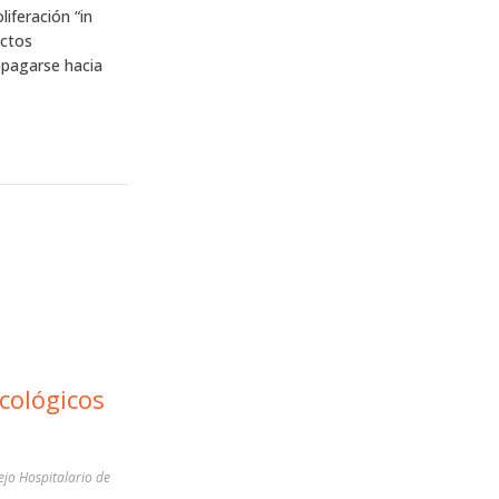
iferación “in
uctos
pagarse hacia
cológicos