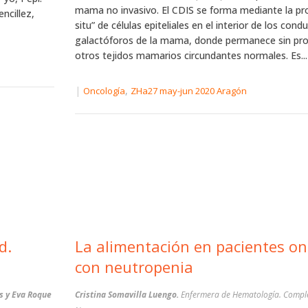
mama no invasivo. El CDIS se forma mediante la prol
ncillez,
situ” de células epiteliales en el interior de los cond
galactóforos de la mama, donde permanece sin pro
otros tejidos mamarios circundantes normales. Es...
|
,
Oncología
ZHa27 may-jun 2020 Aragón
d.
La alimentación en pacientes on
con neutropenia
s y Eva Roque
Cristina Somavilla Luengo.
Enfermera de Hematología. Complejo Hospitalario de