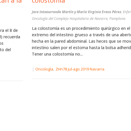
an a la
colostomía
Jara Intxaurrondo Martín y María Virginia Eraso Pérez.
Enfer
Oncología del Complejo Hospitalario de Navarra, Pamplona
La colostomía es un procedimiento quirúrgico en el
ra el 8 de
extremo del intestino grueso a través de una aber
) recuerda
hecha en la pared abdominal. Las heces que se movil
os
intestino salen por el estoma hasta la bolsa adheri
to del
Tener una colostomía no...
|
,
Oncología
ZHn78 jul-ago 2019 Navarra