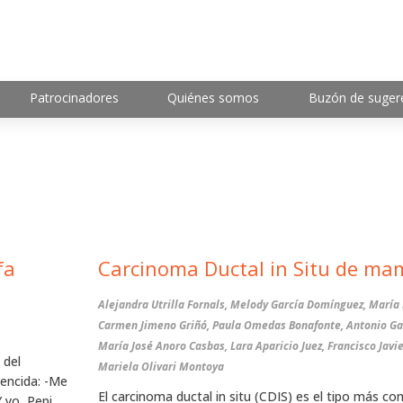
Patrocinadores
Quiénes somos
Buzón de suger
fa
Carcinoma Ductal in Situ de ma
Alejandra Utrilla Fornals, Melody García Domínguez, María 
Carmen Jimeno Griñó, Paula Omedas Bonafonte, Antonio Ga
María José Anoro Casbas, Lara Aparicio Juez, Francisco Javie
 del
Mariela Olivari Montoya
vencida: -Me
El carcinoma ductal in situ (CDIS) es el tipo más c
yo, Pepi.