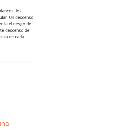
blancos, los
lular. Un descenso
enta el riesgo de
ste descenso de
cio de cada...
una