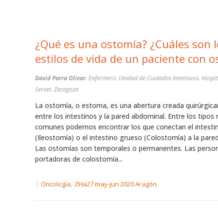
¿Qué es una ostomía? ¿Cuáles son l
estilos de vida de un paciente con 
David Parra Olivar
. Enfermero. Unidad de Cuidados Intensivos. Hospit
Servet. Zaragoza
La ostomía, o estoma, es una abertura creada quirúrgic
entre los intestinos y la pared abdominal. Entre los tipos
comunes podemos encontrar los que conectan el intesti
(Ileostomía) o el intestino grueso (Colostomía) a la pare
Las ostomías son temporales o permanentes. Las perso
portadoras de colostomía...
|
,
Oncología
ZHa27 may-jun 2020 Aragón