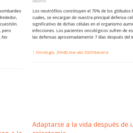
Navarra
n bombardeo
Los neutrófilos constituyen el 70% de los glóbulos 
lrededor,
cuales, se encargan de nuestra principal defensa ce
cuestión.
significativo de dichas células en el organismo aum
, pero
infecciones. Los pacientes oncológicos sufren de e
a…No
las defensas aproximadamente 7 días después del ini
|
,
Oncología
ZHn82 mar-abr 2020 Navarra
Adaptarse a la vida después de 