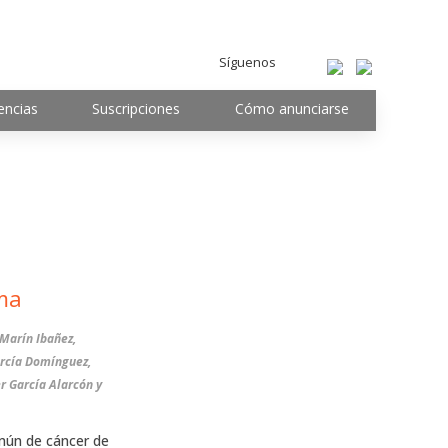
Síguenos
encias
Suscripciones
Cómo anunciarse
ma
Marín Ibañez,
rcía Domínguez,
r García Alarcón y
omún de cáncer de