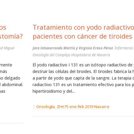
os
Tratamiento con yodo radiactivo
ostomía?
pacientes con cáncer de tiroides (
al Miguel
Jara Intxaurrondo Martín y Virginia Eraso Pérez
. Enfermeras 
Oncología del Complejo Hospitalario de Navarra
amente
El yodo radiactivo I 131 es un isótopo radiactivo d
 más
destruir las células del tiroides. El tiroides fabrica l
no delgado
a partir de yodo que capta de la sangre. La terapia
d abdominal.
radiactivo 131 es un tratamiento efectivo para los 
nas
hipertiroidismo y del...
|
,
Oncología
ZHn75 ene-feb 2019 Navarra