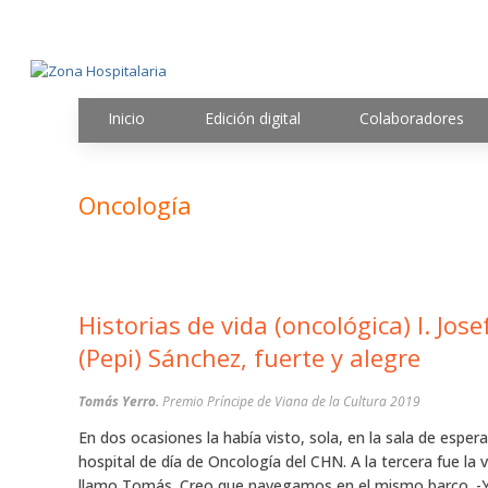
Inicio
Edición digital
Colaboradores
Oncología
Historias de vida (oncológica) I. Jose
(Pepi) Sánchez, fuerte y alegre
Tomás Yerro.
Premio Príncipe de Viana de la Cultura 2019
En dos ocasiones la había visto, sola, en la sala de espera
hospital de día de Oncología del CHN. A la tercera fue la 
llamo Tomás. Creo que navegamos en el mismo barco. -Y 