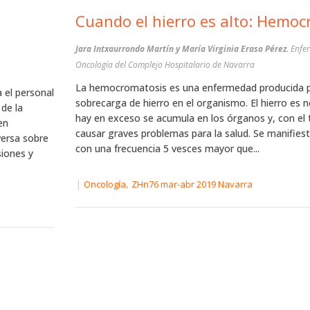
Cuando el hierro 
Jara Intxaurrondo Martín y María Virginia Eraso Pérez.
Enfermeras. Unidad de
Oncología del Complejo Hospitalario de Navarra
La hemocromatosis es una enfermedad producida 
 el personal
sobrecarga de hierro en el organismo. El hierro es n
 de la
hay en exceso se acumula en los órganos y, con el
en
causar graves problemas para la salud. Se manifie
versa sobre
con una frecuencia 5 vesces mayor que...
siones y
|
,
Oncología
ZHn76 mar-abr 2019 Navarra