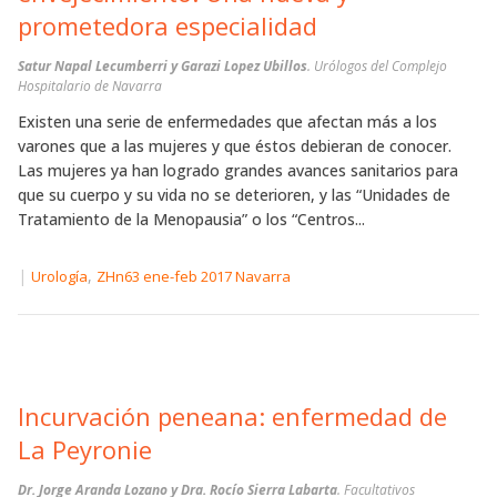
prometedora especialidad
Satur Napal Lecumberri y Garazi Lopez Ubillos
. Urólogos del Complejo
Hospitalario de Navarra
Existen una serie de enfermedades que afectan más a los
varones que a las mujeres y que éstos debieran de conocer.
Las mujeres ya han logrado grandes avances sanitarios para
que su cuerpo y su vida no se deterioren, y las “Unidades de
Tratamiento de la Menopausia” o los “Centros...
|
,
Urología
ZHn63 ene-feb 2017 Navarra
Incurvación peneana: enfermedad de
La Peyronie
Dr. Jorge Aranda Lozano y Dra. Rocío Sierra Labarta
. Facultativos