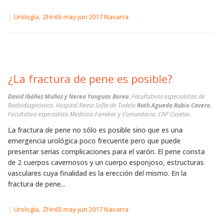
|
,
Urología
ZHn65 may-jun 2017 Navarra
¿La fractura de pene es posible?
David Ibáñez Muñoz y Nerea Yanguas Barea.
Facultativos especialistas de
Radiodiagnóstico. Hospital Reina Sofía de Tudela
Ruth Agueda Rubio Cavero.
Facultativo especialista Medicina Familiar y Comunitaria. CAP Casetas
La fractura de pene no sólo es posible sino que es una
emergencia urológica poco frecuente pero que puede
presentar serias complicaciones para el varón. El pene consta
de 2 cuerpos cavernosos y un cuerpo esponjoso, estructuras
vasculares cuya finalidad es la erección del mismo. En la
fractura de pene...
|
,
Urología
ZHn65 may-jun 2017 Navarra