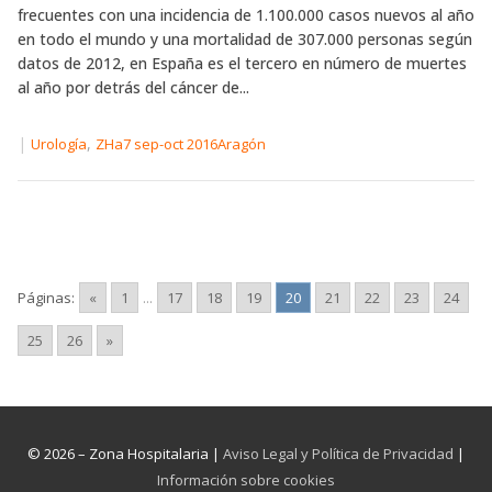
frecuentes con una incidencia de 1.100.000 casos nuevos al año
en todo el mundo y una mortalidad de 307.000 personas según
datos de 2012, en España es el tercero en número de muertes
al año por detrás del cáncer de...
|
,
Urología
ZHa7 sep-oct 2016Aragón
Páginas:
«
1
...
17
18
19
20
21
22
23
24
25
26
»
© 2026 – Zona Hospitalaria |
Aviso Legal y Política de Privacidad
|
Información sobre cookies