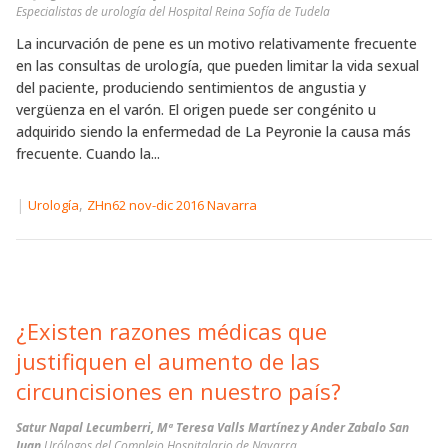
Especialistas de urología del Hospital Reina Sofía de Tudela
La incurvación de pene es un motivo relativamente frecuente
en las consultas de urología, que pueden limitar la vida sexual
del paciente, produciendo sentimientos de angustia y
vergüenza en el varón. El origen puede ser congénito u
adquirido siendo la enfermedad de La Peyronie la causa más
frecuente. Cuando la...
|
,
Urología
ZHn62 nov-dic 2016 Navarra
¿Existen razones médicas que
justifiquen el aumento de las
circuncisiones en nuestro país?
Satur Napal Lecumberri, Mª Teresa Valls Martínez y Ander Zabalo San
Juan
Urólogos del Complejo Hospitalario de Navarra