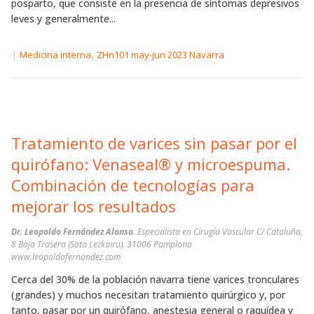
posparto, que consiste en la presencia de síntomas depresivos
leves y generalmente...
|
,
Medicina interna
ZHn101 may-jun 2023 Navarra
Tratamiento de varices sin pasar por el
quirófano: Venaseal® y microespuma.
Combinación de tecnologías para
mejorar los resultados
Dr. Leopoldo Fernández Alonso.
Especialista en Cirugía Vascular C/ Cataluña,
8 Bajo Trasera (Soto Lezkairu). 31006 Pamplona
www.leopoldofernandez.com
Cerca del 30% de la población navarra tiene varices tronculares
(grandes) y muchos necesitan tratamiento quirúrgico y, por
tanto, pasar por un quirófano, anestesia general o raquídea y