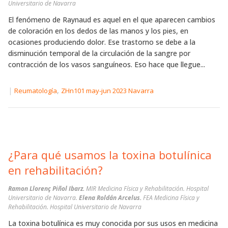
Universitario de Navarra
El fenómeno de Raynaud es aquel en el que aparecen cambios
de coloración en los dedos de las manos y los pies, en
ocasiones produciendo dolor. Ese trastorno se debe a la
disminución temporal de la circulación de la sangre por
contracción de los vasos sanguíneos. Eso hace que llegue...
|
,
Reumatología
ZHn101 may-jun 2023 Navarra
¿Para qué usamos la toxina botulínica
en rehabilitación?
Ramon Llorenç Piñol Ibarz.
MIR Medicina Física y Rehabilitación. Hospital
Universitario de Navarra.
Elena Roldán Arcelus.
FEA Medicina Física y
Rehabilitación. Hospital Universitario de Navarra
La toxina botulínica es muy conocida por sus usos en medicina