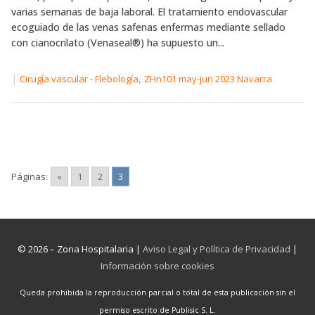
varias semanas de baja laboral. El tratamiento endovascular
ecoguiado de las venas safenas enfermas mediante sellado
con cianocrilato (Venaseal®) ha supuesto un...
|
,
Cirugía vascular - Flebología
ZHn101 may-jun 2023 Navarra
Páginas:
«
1
2
3
© 2026 – Zona Hospitalaria |
Aviso Legal y Política de Privacidad
|
Información sobre cookies
Queda prohibida la reproducción parcial o total de esta publicación sin el
permiso escrito de Publisic S. L.