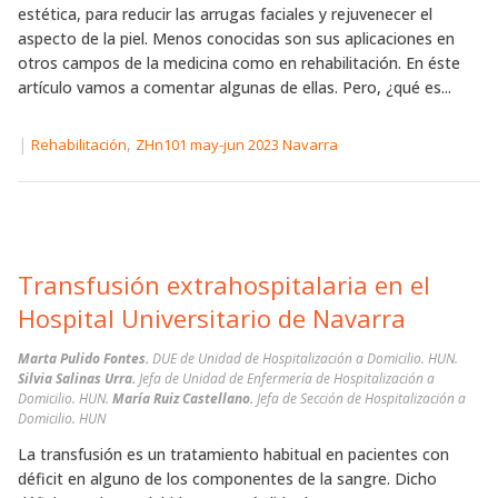
estética, para reducir las arrugas faciales y rejuvenecer el
aspecto de la piel. Menos conocidas son sus aplicaciones en
otros campos de la medicina como en rehabilitación. En éste
artículo vamos a comentar algunas de ellas. Pero, ¿qué es...
|
,
Rehabilitación
ZHn101 may-jun 2023 Navarra
Transfusión extrahospitalaria en el
Hospital Universitario de Navarra
Marta Pulido Fontes.
DUE de Unidad de Hospitalización a Domicilio. HUN.
Silvia Salinas Urra.
Jefa de Unidad de Enfermería de Hospitalización a
Domicilio. HUN.
María Ruiz Castellano.
Jefa de Sección de Hospitalización a
Domicilio. HUN
La transfusión es un tratamiento habitual en pacientes con
déficit en alguno de los componentes de la sangre. Dicho