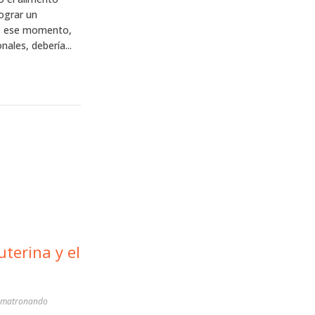
lograr un
 de ese momento,
ales, debería...
uterina y el
 @matronando