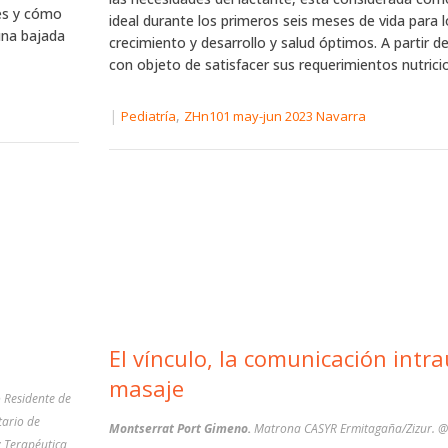
es y cómo
ideal durante los primeros seis meses de vida para 
una bajada
crecimiento y desarrollo y salud óptimos. A partir
con objeto de satisfacer sus requerimientos nutricion
|
,
Pediatría
ZHn101 may-jun 2023 Navarra
El vínculo, la comunicación intra
masaje
 Residente de
tario de
Montserrat Port Gimeno.
Matrona CASYR Ermitagaña/Zizur.
y Terapéutica