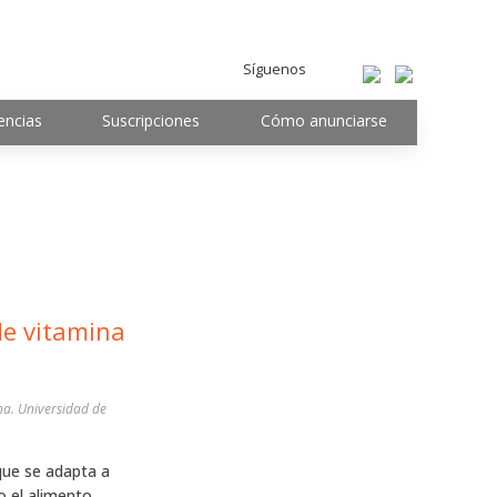
Síguenos
encias
Suscripciones
Cómo anunciarse
de vitamina
na. Universidad de
que se adapta a
o el alimento