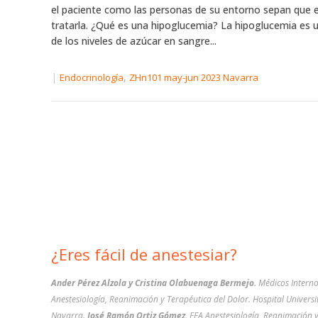
el paciente como las personas de su entorno sepan que 
tratarla. ¿Qué es una hipoglucemia? La hipoglucemia es 
de los niveles de azúcar en sangre...
|
,
Endocrinología
ZHn101 may-jun 2023 Navarra
¿Eres fácil de anestesiar?
Ander Pérez Alzola y Cristina Olabuenaga Bermejo.
Médicos Interno
Anestesiología, Reanimación y Terapéutica del Dolor. Hospital Universi
Navarra.
José Ramón Ortiz Gómez.
FEA Anestesiología, Reanimación 