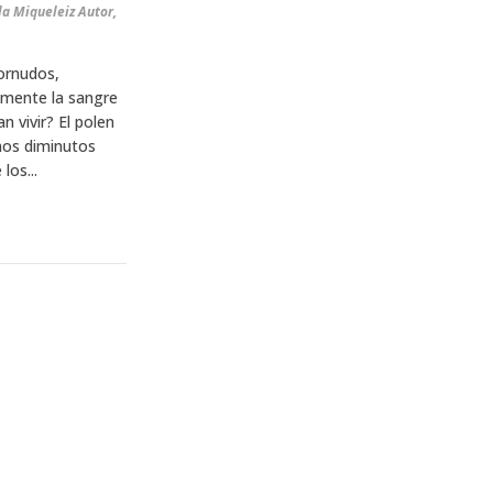
la Miqueleiz Autor,
ornudos,
lmente la sangre
 vivir? El polen
nos diminutos
los...