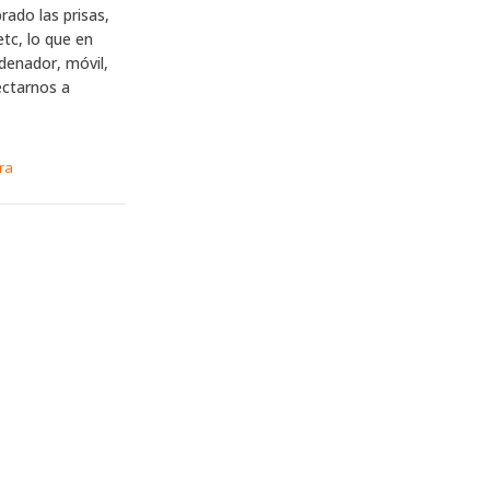
ado las prisas,
etc, lo que en
denador, móvil,
ectarnos a
ra