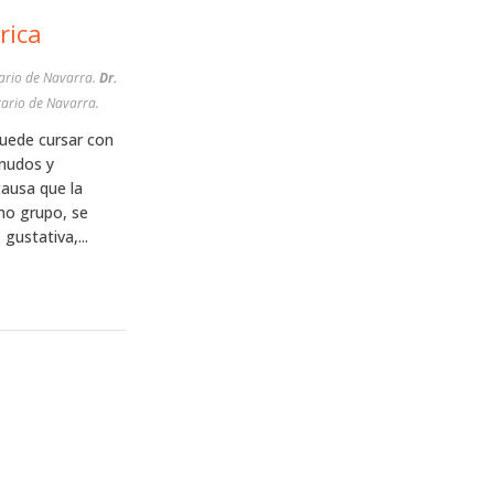
rica
tario de Navarra.
Dr.
tario de Navarra.
puede cursar con
rnudos y
causa que la
imo grupo, se
gustativa,...