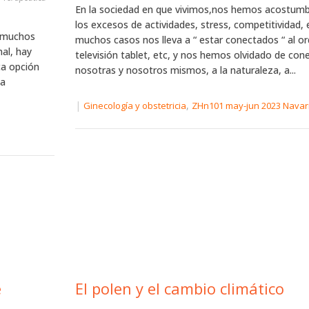
En la sociedad en que vivimos,nos hemos acostumbr
los excesos de actividades, stress, competitividad, 
y muchos
muchos casos nos lleva a “ estar conectados “ al or
al, hay
televisión tablet, etc, y nos hemos olvidado de con
ca opción
nosotras y nosotros mismos, a la naturaleza, a...
la
|
,
Ginecología y obstetricia
ZHn101 may-jun 2023 Navar
e
El polen y el cambio climático