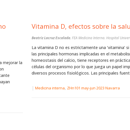
no
Vitamina D, efectos sobre la sal
Beatriz Lacruz Escalada.
FEA Medicina Interna. Hospital Univer
La vitamina D no es estrictamente una ‘vitamina’ si
las principales hormonas implicadas en el metaboli
homeostasis del calcio, tiene receptores en prácti
a mejorar la
células del organismo por lo que juega un papel im
on
diversos procesos fisiológicos. Las principales fuente
tante
hayan
|
,
Medicina interna
ZHn101 may-jun 2023 Navarra