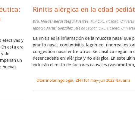
éutica:
Rinitis alérgica en la edad pediát
a
Dra. Maider Berasategui Fuertes.
MIR-ORL. Hospital Universi
Ignacio Arruti González.
Jefe de Sección ORL. Hospital Universi
La rinitis es la inflamación de la mucosa nasal que 
 efectivas y
prurito nasal, conjuntivitis, lagrimeo, rinorrea, esto
. En esta era
congestión nasal entre otros. Se clasifica según la 
 y de
desencadena en: alérgica y no alérgica. En este últ
sempeñan un
incluirán el resto de factores causales (vasomotora, 
de nuevas
|
,
Otorrinolaringología
ZHn101 may-jun 2023 Navarra