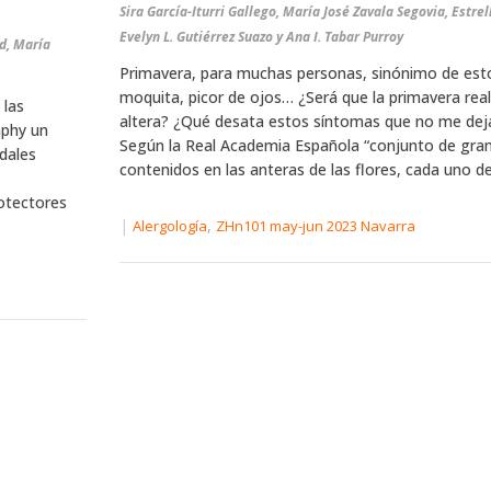
Sira García-Iturri Gallego, María José Zavala Segovia, Estrel
Evelyn L. Gutiérrez Suazo y Ana I. Tabar Purroy
d, María
Primavera, para muchas personas, sinónimo de est
moquita, picor de ojos… ¿Será que la primavera rea
 las
altera? ¿Qué desata estos síntomas que no me dejan
aphy un
Según la Real Academia Española “conjunto de gra
dales
contenidos en las anteras de las flores, cada uno de 
otectores
|
,
Alergología
ZHn101 may-jun 2023 Navarra