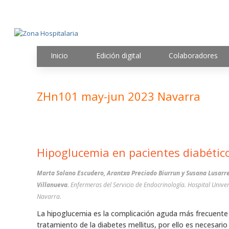
Inicio
Edición digital
Colaboradores
ZHn101 may-jun 2023 Navarra
Hipoglucemia en pacientes diabétic
Marta Solano Escudero, Arantxa Preciado Biurrun y Susana Lusarr
Villanueva.
Enfermeras del Servicio de Endocrinología. Hospital Univer
Navarra.
La hipoglucemia es la complicación aguda más frecuente
tratamiento de la diabetes mellitus, por ello es necesari