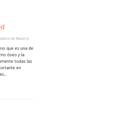
ud
sitario de Navarra
 no que es una de
smo óseo y la
camente todas las
portante en
s...