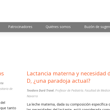
Patrocinadores
Quiénes somos
Buzón de suger
os
Lactancia materna y necesidad 
D, ¿una paradoja actual?
eta
sitario de
Teodoro Durá Travé.
Profesor de Pediatría. Facultad de Medici
Navarra
 del
La leche materna, dada su composición específica 
o que tanto
las necesidades del lactante, está considerada com