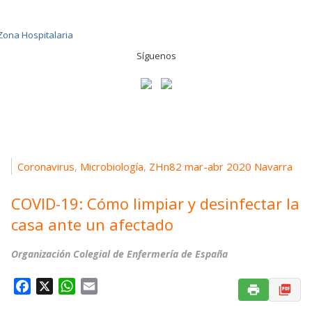
Síguenos
Coronavirus
Microbiología
ZHn82 mar-abr 2020 Navarra
,
,
COVID-19: Cómo limpiar y desinfectar la
casa ante un afectado
Organización Colegial de Enfermería de España
F
X
W
E
a
h
m