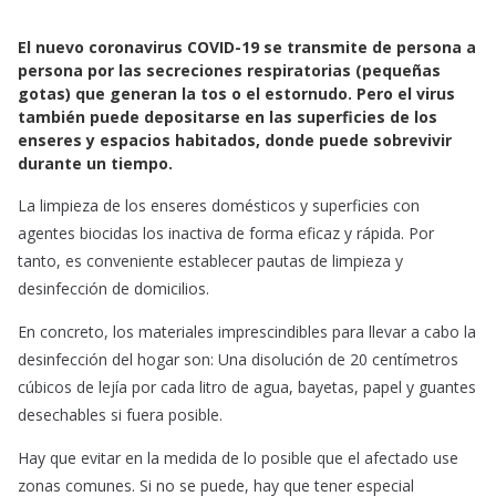
c
a
a
e
t
i
El nuevo coronavirus COVID-19 se transmite de persona a
b
s
l
persona por las secreciones respiratorias (pequeñas
o
A
gotas) que generan la tos o el estornudo. Pero el virus
también puede depositarse en las superficies de los
o
p
enseres y espacios habitados, donde puede sobrevivir
k
p
durante un tiempo.
La limpieza de los enseres domésticos y superficies con
agentes biocidas los inactiva de forma eficaz y rápida. Por
tanto, es conveniente establecer pautas de limpieza y
desinfección de domicilios.
En concreto, los materiales imprescindibles para llevar a cabo la
desinfección del hogar son: Una disolución de 20 centímetros
cúbicos de lejía por cada litro de agua, bayetas, papel y guantes
desechables si fuera posible.
Hay que evitar en la medida de lo posible que el afectado use
zonas comunes. Si no se puede, hay que tener especial