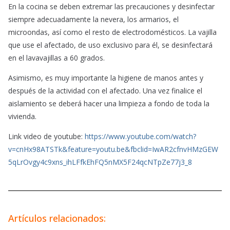
En la cocina se deben extremar las precauciones y desinfectar
siempre adecuadamente la nevera, los armarios, el
microondas, así como el resto de electrodomésticos. La vajilla
que use el afectado, de uso exclusivo para él, se desinfectará
en el lavavajillas a 60 grados.
Asimismo, es muy importante la higiene de manos antes y
después de la actividad con el afectado. Una vez finalice el
aislamiento se deberá hacer una limpieza a fondo de toda la
vivienda.
Link video de youtube:
https://www.youtube.com/watch?
v=cnHx98ATSTk&feature=youtu.be&fbclid=IwAR2cfnvHMzGEW
5qLrOvgy4c9xns_ihLFfkEhFQ5nMX5F24qcNTpZe77j3_8
Artículos relacionados: