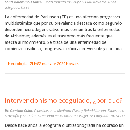
Santi Palomino Alonso
. Fisioterapeuta de Grupo 5 CIAN Navarra. Nº de
colegiado: 0586
La enfermedad de Parkinson (EP) es una afección progresiva
multisistémica que por su prevalencia destaca como segundo
desorden neurodegenerativo más común tras la enfermedad
de Alzheimer; además es el trastorno más frecuente que
afecta al movimiento. Se trata de una enfermedad de
comienzo insidioso, progresiva, crónica, irreversible y con una...
|
,
Neurología
ZHn82 mar-abr 2020 Navarra
Intervencionismo ecoguiado, ¿por qué?
Dr. Gentian Cuko
. Especialista en Medicina Física y Rehabilitación. Experto en
Ecografía y en Dolor. Licenciado en Medicina y Cirugía. Nº Colegiado: 5014951
Desde hace años la ecografía o ultrasonografía ha cobrado un