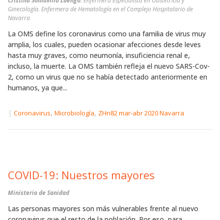
Cristina Somavilla Luengo
. Enfermera Especialista en Obstetricia y
Ginecología. Enfermera de Hematología en el Complejo Hospitalario de
Navarra
La OMS define los coronavirus como una familia de virus muy
amplia, los cuales, pueden ocasionar afecciones desde leves
hasta muy graves, como neumonía, insuficiencia renal e,
incluso, la muerte. La OMS también refleja el nuevo SARS-Cov-
2, como un virus que no se había detectado anteriormente en
humanos, ya que...
|
,
,
Coronavirus
Microbiología
ZHn82 mar-abr 2020 Navarra
COVID-19: Nuestros mayores
Ministerio de Sanidad
Las personas mayores son más vulnerables frente al nuevo
coronavirus que el resto de la población. Por eso, para