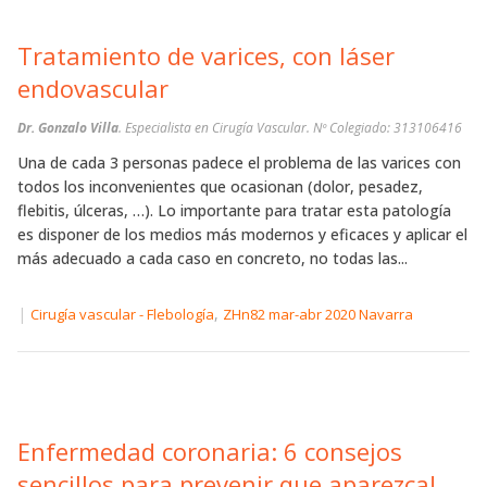
Tratamiento de varices, con láser
endovascular
Dr. Gonzalo Villa
. Especialista en Cirugía Vascular. Nº Colegiado: 313106416
Una de cada 3 personas padece el problema de las varices con
todos los inconvenientes que ocasionan (dolor, pesadez,
flebitis, úlceras, …). Lo importante para tratar esta patología
es disponer de los medios más modernos y eficaces y aplicar el
más adecuado a cada caso en concreto, no todas las...
|
,
Cirugía vascular - Flebología
ZHn82 mar-abr 2020 Navarra
Enfermedad coronaria: 6 consejos
sencillos para prevenir que aparezca!