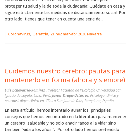
proteger tu salud y la de toda la ciudadanía: Quédate en casa y
sigue estrictamente las medidas de distanciamiento social. Por
otro lado, tienes que tener en cuenta una serie de...
|
,
,
Coronavirus
Geriatría
ZHn82 mar-abr 2020 Navarra
Cuidemos nuestro cerebro: pautas para
mantenerlo en forma (ahora y siempre)
Luis Echavarría-Ramírez
. Profesor Facultad de Psicología Universidad San
Ignacio de Loyola, Lima, Perú.
Javier Tirapu-Ustárroz
. Psicológo clínico y
neuropsicólogo clínico en Clínica San Juan de Dios, Pamplona, España
En este artículo, hemos intentado aunar los principales
consejos que hemos encontrado en la literatura para mantener
un cerebro saludable y no solo añadir “años a la vida” sino
también “vida a los años “. Por otro lado hemos pretendido