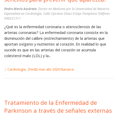
Pedro María Azcárate
. Doctor en Medicina por la Universidad de Navarra.
Especialista en Cardiología. Calle Cipriano Olaso 8 bajo Pamplona Teléfono
948221311
¿Qué es la enfermedad coronaria o aterosclerosis de las
arterias coronarias? La enfermedad coronaria consiste en la
disminución del calibre (estrechamiento) de la arterias que
aportan oxígeno y nutrientes al corazón. En realidad lo que
sucede es que en las arterias del corazón se acumula
colesterol malo (LDL) y la...
|
,
Cardiología
ZHn82 mar-abr 2020 Navarra
Tratamiento de la Enfermedad de
Parkinson a través de señales externas